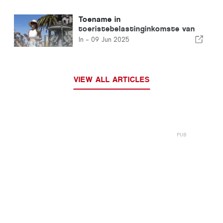
Toename in
toeristebelastinginkomste van
42%
In -
09 Jun 2025
VIEW ALL ARTICLES