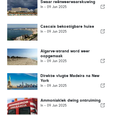
Swaar reënweerwaarskuwing
In -
09 Jun 2025
Cascais bekostigbare huise
In -
09 Jun 2025
Algarve-strand word weer
oopgemaak
In -
09 Jun 2025
Direkte vlugte Madeira na New
York
In -
09 Jun 2025
Ammoniaklek dwing ontruiming
In -
09 Jun 2025