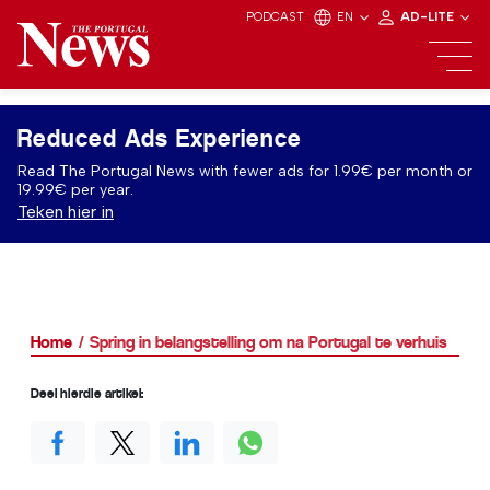
PODCAST
EN
AD-LITE
Reduced Ads Experience
Read The Portugal News with fewer ads for 1.99€ per month or
19.99€ per year.
Teken hier in
Home
Spring in belangstelling om na Portugal te verhuis
Deel hierdie artikel: