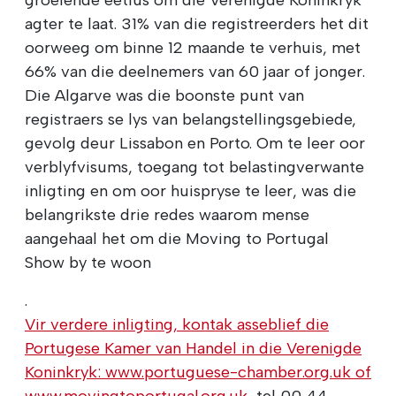
agter te laat. 31% van die registreerders het dit
oorweeg om binne 12 maande te verhuis, met
66% van die deelnemers van 60 jaar of jonger.
Die Algarve was die boonste punt van
registraers se lys van belangstellingsgebiede,
gevolg deur Lissabon en Porto. Om te leer oor
verblyfvisums, toegang tot belastingverwante
inligting en om oor huispryse te leer, was die
belangrikste drie redes waarom mense
aangehaal het om die Moving to Portugal
Show by te woon
.
Vir verdere inligting, kontak asseblief die
Portugese Kamer van Handel in die Verenigde
Koninkryk:
www.portuguese-chamber.org.uk of
www.movingtoportugal.org.uk
, tel 00 44