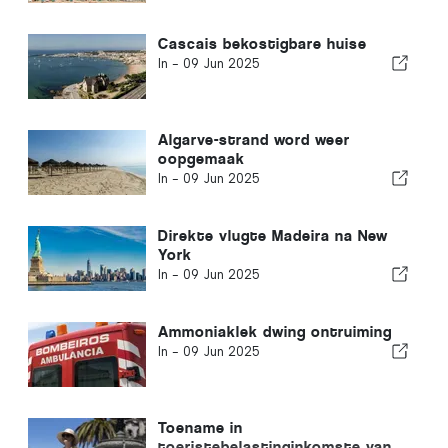
Cascais bekostigbare huise
In -
09 Jun 2025
Algarve-strand word weer
oopgemaak
In -
09 Jun 2025
Direkte vlugte Madeira na New
York
In -
09 Jun 2025
Ammoniaklek dwing ontruiming
In -
09 Jun 2025
Toename in
toeristebelastinginkomste van