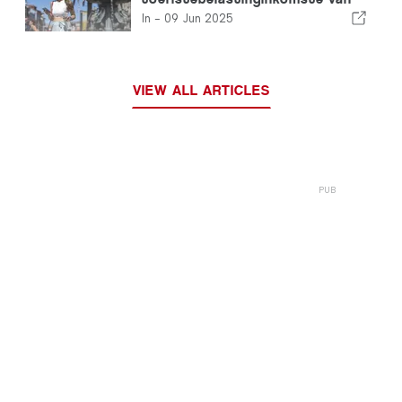
42%
In -
09 Jun 2025
VIEW ALL ARTICLES