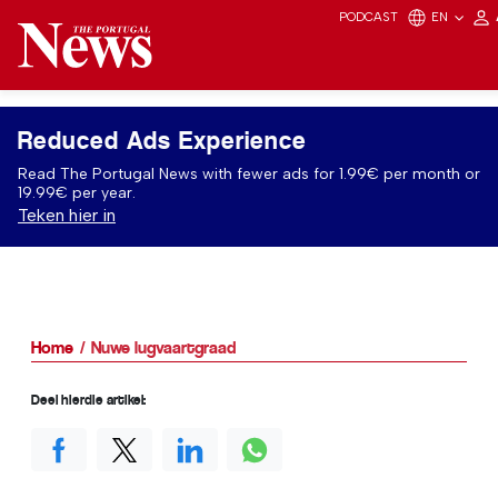
PODCAST
EN
Reduced Ads Experience
Read The Portugal News with fewer ads for 1.99€ per month or
19.99€ per year.
Teken hier in
Home
Nuwe lugvaartgraad
Deel hierdie artikel: