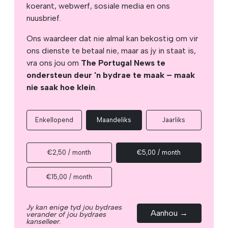
koerant, webwerf, sosiale media en ons
nuusbrief.
Ons waardeer dat nie almal kan bekostig om vir
ons dienste te betaal nie, maar as jy in staat is,
vra ons jou om
The Portugal News te
ondersteun deur 'n bydrae te maak – maak
nie saak hoe klein
.
Enkellopend
Maandeliks
Jaarliks
€2,50 / month
€5,00 / month
€15,00 / month
Jy kan enige tyd jou bydraes
Aanhou →
verander of jou bydraes
kanselleer.