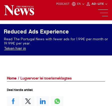
PODCAST
EN
AD-LITE
Reduced Ads Experience
Read The Portugal News with fewer ads for 1.99€ per month or
19.99€ per year.
Teken hier in
Home
Lugvervoer lei toerismeklagtes
Deel hierdie artikel: