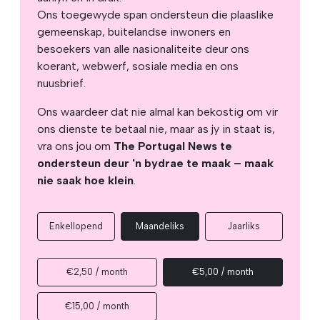
Ons toegewyde span ondersteun die plaaslike
gemeenskap, buitelandse inwoners en
besoekers van alle nasionaliteite deur ons
koerant, webwerf, sosiale media en ons
nuusbrief.
Ons waardeer dat nie almal kan bekostig om vir
ons dienste te betaal nie, maar as jy in staat is,
vra ons jou om
The Portugal News te
ondersteun deur 'n bydrae te maak – maak
nie saak hoe klein
.
Enkellopend
Maandeliks
Jaarliks
€2,50 / month
€5,00 / month
€15,00 / month