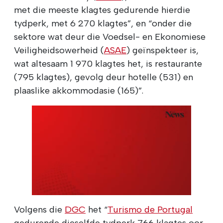
met die meeste klagtes gedurende hierdie
tydperk, met 6 270 klagtes”, en “onder die
sektore wat deur die Voedsel- en Ekonomiese
Veiligheidsowerheid (
ASAE
) geïnspekteer is,
wat altesaam 1 970 klagtes het, is restaurante
(795 klagtes), gevolg deur hotelle (531) en
plaaslike akkommodasie (165)”.
Volgens die
DGC
het “
Turismo de Portugal
gedurende dieselfde tydperk 766 klagtes oor