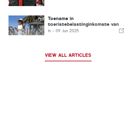
Toename in
toeristebelastinginkomste van
42%
In -
09 Jun 2025
VIEW ALL ARTICLES