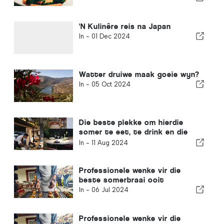
'N Kulinêre reis na Japan
In -
01 Dec 2024
Watter druiwe maak goeie wyn?
In -
05 Oct 2024
Die beste plekke om hierdie
somer te eet, te drink en die
hitte te ontsnap
In -
11 Aug 2024
Professionele wenke vir die
beste somerbraai ooit
In -
06 Jul 2024
Professionele wenke vir die