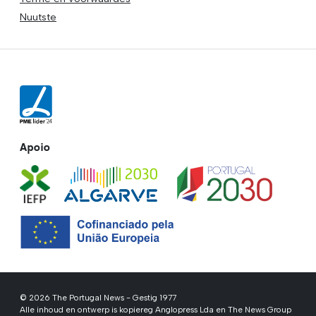
Nuutste
Apoio
© 2026 The Portugal News - Gestig 1977
Alle inhoud en ontwerp is kopiereg Anglopress Lda en The News Group