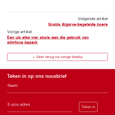
Volgende artikel
Gratis Algarve-begeleide toere
Vorige artikel
Een uit elke vier skole wat die gebruik van
slimfone beperk
← Keer terug na vorige bladsy
Teken in op ons nuusbrief
Naam
E-pos adres
Teken in