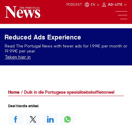
PODCAST
EN
AD-LITE
Reduced Ads Experience
Read The Portugal News with fewer ads for 1.99€ per month or
19.99€ per year.
Teken hier in
Home
Duik in die Portugese spesialiteitskoffietoneel
Deel hierdie artikel: