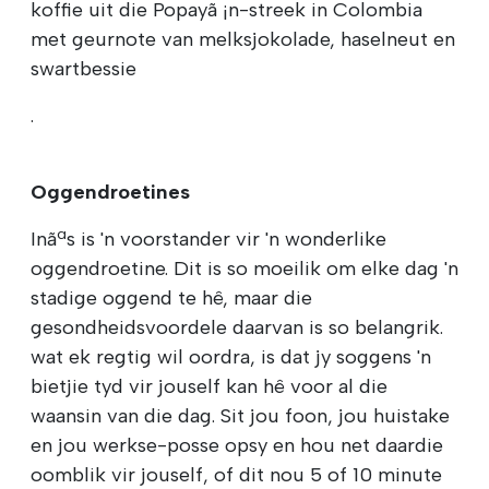
koffie uit die Popayã ¡n-streek in Colombia
met geurnote van melksjokolade, haselneut en
swartbessie
.
Oggendroetines
Inãªs is 'n voorstander vir 'n wonderlike
oggendroetine. Dit is so moeilik om elke dag 'n
stadige oggend te hê, maar die
gesondheidsvoordele daarvan is so belangrik.
wat ek regtig wil oordra, is dat jy soggens 'n
bietjie tyd vir jouself kan hê voor al die
waansin van die dag. Sit jou foon, jou huistake
en jou werkse-posse opsy en hou net daardie
oomblik vir jouself, of dit nou 5 of 10 minute