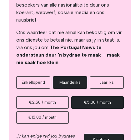
besoekers van alle nasionaliteite deur ons
koerant, webwerf, sosiale media en ons
nuusbrief.
Ons waardeer dat nie almal kan bekostig om vir
ons dienste te betaal nie, maar as jy in staat is,
vra ons jou om
The Portugal News te
ondersteun deur 'n bydrae te maak – maak
nie saak hoe klein
.
Enkellopend
Maandeliks
Jaarliks
€2,50 / month
€5,00 / month
€15,00 / month
Jy kan enige tyd jou bydraes
Aanhou →