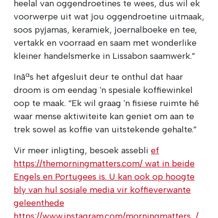
heelal van oggendroetines te wees, dus wil ek
voorwerpe uit wat jou oggendroetine uitmaak,
soos pyjamas, keramiek, joernalboeke en tee,
vertakk en voorraad en saam met wonderlike
kleiner handelsmerke in Lissabon saamwerk.”
Inãªs het afgesluit deur te onthul dat haar
droom is om eendag 'n spesiale koffiewinkel
oop te maak. “Ek wil graag 'n fisiese ruimte hê
waar mense aktiwiteite kan geniet om aan te
trek sowel as koffie van uitstekende gehalte.”
Vir meer inligting, besoek assebli
ef
https://themorningmatters.com/ wat in beide
Engels en Portugees is. U kan ook op hoogte
bly van hul sosiale media vir koffieverwante
geleenthede
https://www.instagram.com/morningmatters_/