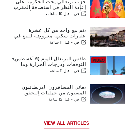
حزب برتغالي يحث الحكومة على
إعادة النظر في استضافة المغرب
لكأس العالم 2030 بسبب أزمة
في -
قبل 10 ساعات
سبتة
يتم بيع واحد من كل عشرة
عقارات سكنية معروضة للبيع في
البرتغال في أقل من أسبوع
في -
قبل 11 ساعة
طقس البرتغال اليوم (6 أغسطس):
التوقعات ودرجات الحرارة وما
يمكن توقعه
في -
قبل 11 ساعة
يعاني المسافرون البريطانيون
المسنون من عمليات التحقق
الجديدة من بصمات الأصابع في
في -
قبل 12 ساعة
الاتحاد الأوروبي
VIEW ALL ARTICLES