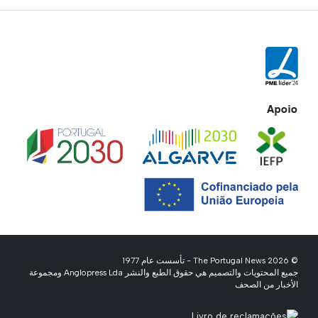
Apoio
© 2026 The Portugal News - تأسست عام 1977
جميع المحتويات والتصميم هي حقوق الطبع والنشر Anglopress Lda ومجموعة
الأخبار من الصحف