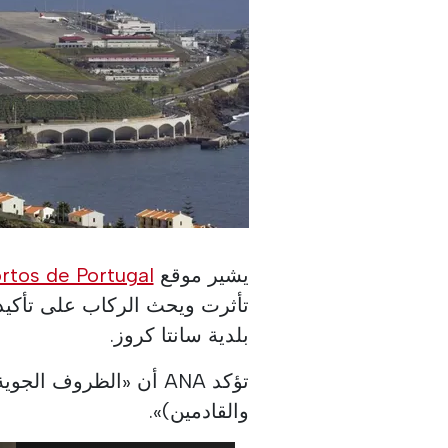
يشير موقع
tos de Portugal
تأثرت ويحث الركاب على تأكيد 
بلدية سانتا كروز.
تؤكد ANA أن «الظروف ا
والقادمين)».