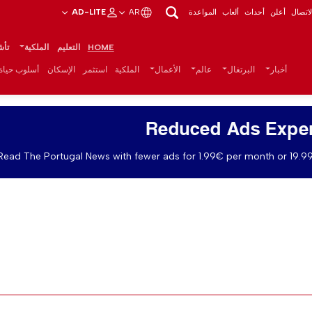
اتصال
أعلن
أحداث
ألعاب
المواعدة
AR
AD-LITE
HOME
التعليم
الملكية
تأش
أخبار
البرتغال
عالم
الأعمال
الملكية
استثمر
الإسكان
أسلوب حياة
Reduced Ads Expe
Read The Portugal News with fewer ads for 1.99€ per month or 19.99