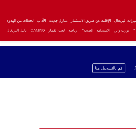
يرات البرتغال
الإقامة عن طريق الاستثمار
منازل جديدة
الآداب
لحظات من الهدوء
بورت واين
الاستدامة
الصحة
رياضة
لعب القمار
IGAMING
دليل البرتغال
قم بالتسجيل هنا