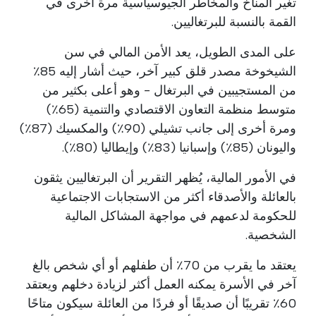
تغير المناخ والمخاطر الجيوسياسية مرة أخرى في
القمة بالنسبة للبرتغاليين.
على المدى الطويل، يعد الأمن المالي في سن
الشيخوخة مصدر قلق كبير آخر، حيث أشار إليه 85٪
من المستجيبين في البرتغال - وهو أعلى بكثير من
متوسط منظمة التعاون الاقتصادي والتنمية (65٪)
ومرة أخرى إلى جانب تشيلي (90٪) والمكسيك (87٪)
واليونان (85٪) وإسبانيا (83٪) وإيطاليا (80٪).
في الأمور المالية، يُظهر التقرير أن البرتغاليين يثقون
بالعائلة والأصدقاء أكثر من الاستجابات الاجتماعية
للحكومة لدعمهم في مواجهة المشاكل المالية
الشخصية.
يعتقد ما يقرب من 70٪ أن طفلهم أو أي شخص بالغ
آخر في الأسرة يمكنه العمل أكثر لزيادة دخلهم ويعتقد
60٪ تقريبًا أن صديقًا أو فردًا من العائلة سيكون متاحًا