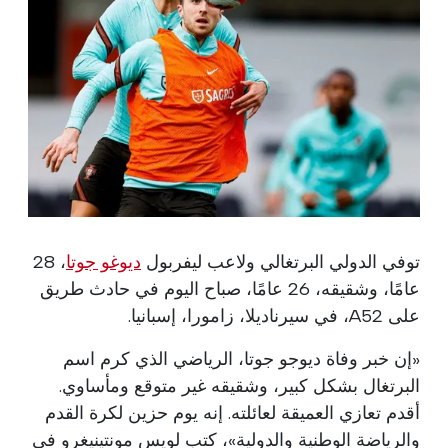
توفي الدولي البرتغالي ولاعب ليفربول
ديوغو جوتا
، 28
عامًا، وشقيقه، 26 عامًا، صباح اليوم في حادث طريق
على A52، في سيرناديلا، زامورا، إسبانيا.
«إن خبر وفاة ديوجو جوتا، الرياضي الذي كرم اسم
البرتغال بشكل كبير، وشقيقه غير متوقع ومأساوي.
أقدم تعازي العميقة لعائلته. إنه يوم حزين لكرة القدم
والرياضة الوطنية والدولية»، كتب لويس مونتينيغرو في