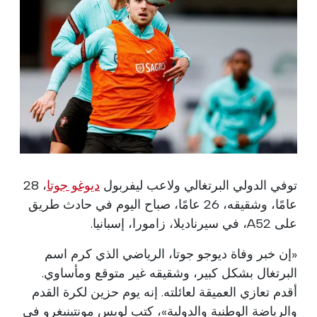
توفي الدولي البرتغالي ولاعب ليفربول
ديوغو جوتا
، 28
عامًا، وشقيقه، 26 عامًا، صباح اليوم في حادث طريق
على A52، في سيرناديلا، زامورا، إسبانيا.
«إن خبر وفاة ديوجو جوتا، الرياضي الذي كرم اسم
البرتغال بشكل كبير، وشقيقه غير متوقع ومأساوي.
أقدم تعازي العميقة لعائلته. إنه يوم حزين لكرة القدم
والرياضة الوطنية والدولية»، كتب لويس مونتينيغرو في