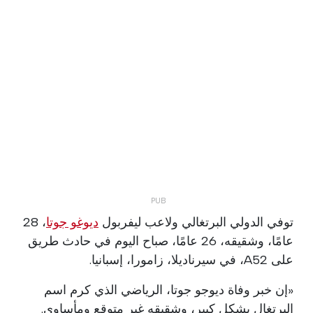
توفي الدولي البرتغالي ولاعب ليفربول
ديوغو جوتا
، 28
عامًا، وشقيقه، 26 عامًا، صباح اليوم في حادث طريق
على A52، في سيرناديلا، زامورا، إسبانيا.
«إن خبر وفاة ديوجو جوتا، الرياضي الذي كرم اسم
البرتغال بشكل كبير، وشقيقه غير متوقع ومأساوي.