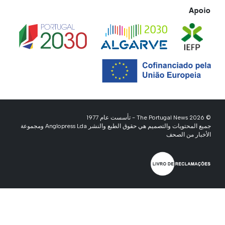
Apoio
© 2026 The Portugal News - تأسست عام 1977
جميع المحتويات والتصميم هي حقوق الطبع والنشر Anglopress Lda ومجموعة
الأخبار من الصحف