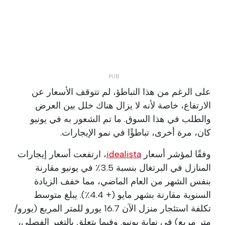
على الرغم من هذا التباطؤ، لم تتوقف الأسعار عن
الارتفاع، خاصة لأنه لا يزال هناك خلل بين العرض
والطلب في هذا السوق. ما تم الشعور به في يونيو
كان، مرة أخرى، تباطؤًا في نمو الإيجارات.
وفقًا لمؤشر أسعار
idealista
، ارتفعت أسعار إيجارات
المنازل في البرتغال بنسبة 3.5٪ في يونيو مقارنة
بنفس الشهر من العام الماضي، مما خفف الزيادة
السنوية مقارنة بشهر مايو (+ 4.4٪). يبلغ متوسط
تكلفة استئجار منزل الآن 16.7 يورو للمتر المربع (يورو/
متر مربع) في نهاية يونيو. وفيما يتعلق بالتغير الفصلي،