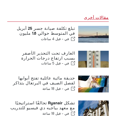
مقالات أخرى
تبلغ تكلفة صيانة جسر 25 أبريل
في المتوسط حوالي 1.6 مليون
يورو سنويًا
في -
قبل 4 ساعات
الغارف تحت التحذير الأصفر
بسبب ارتفاع درجات الحرارة
في -
قبل 5 ساعات
حديقة مائية عائلية تفتح أبوابها
لفصل الصيف في البرتغال بتذاكر
بقيمة 2 يورو
في -
قبل 18 ساعة
تشكل Ryanair تحالفًا استراتيجيًا
مع معهد بياجيه دي فيسيو للتدريب
على قطاع الطيران في البرتغال
في -
قبل 18 ساعة