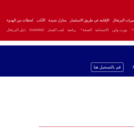
يرات البرتغال
الإقامة عن طريق الاستثمار
منازل جديدة
الآداب
لحظات من الهدوء
بورت واين
الاستدامة
الصحة
رياضة
لعب القمار
IGAMING
دليل البرتغال
قم بالتسجيل هنا