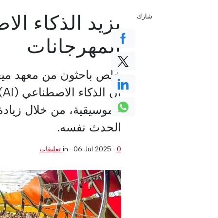
يزيد الذكاء ال
شارك
المهرجانات
خلص باحثون من معهد ميغي
أ
الموسيقية، من خلال زيادة
الحدث نفسه.
0 تعليقات
·
06 Jul 2025
in ·