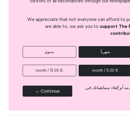
visitors of all nationalities through our newspap
We appreciate that not everyone can afford to pay
are able to, we ask you to
support The 
.
contribu
شهرياً
سنوي
€ 15.00 / month
€ 5.00 / month
قدمه أو إلغاء مساهماتك في
Continue →