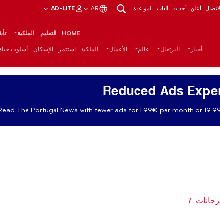
اتصال
أعلن
أحداث
ألعاب
المواعدة
AR
AD-LITE
HOME
التعليم
الملكية
تأش
أخبار
البرتغال
عالم
الأعمال
الملكية
استثمر
الإسكان
أسلوب حياة
Reduced Ads Expe
Read The Portugal News with fewer ads for 1.99€ per month or 19.99
رجانات