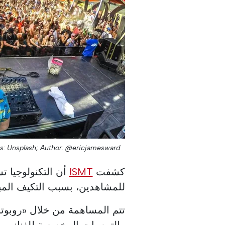
s: Unsplash;
Author: @ericjamesward;
كشفت
ISMT
أن التكنولوجيا ت
للمشاهدين، بسبب التكيف المب
تتم المساهمة من خلال «روبوت
والتوصيات المخصصة للفنانين، 