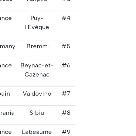
ance
Puy-
#4
l'Évêque
many
Bremm
#5
ance
Beynac-et-
#6
Cazenac
pain
Valdoviño
#7
mania
Sibiu
#8
ance
Labeaume
#9