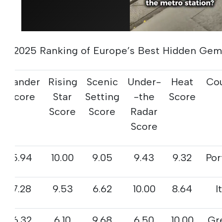
s 2025 Ranking of Europe’s Best Hidden Gem
Wander
Rising
Scenic
Under-
Heat
Co
Score
Star
Setting
the-
Score
Score
Score
Radar
Score
5.94
10.00
9.05
9.43
9.32
Por
7.28
9.53
6.62
10.00
8.64
I
6.32
6.10
9.68
6.50
10.00
Gr