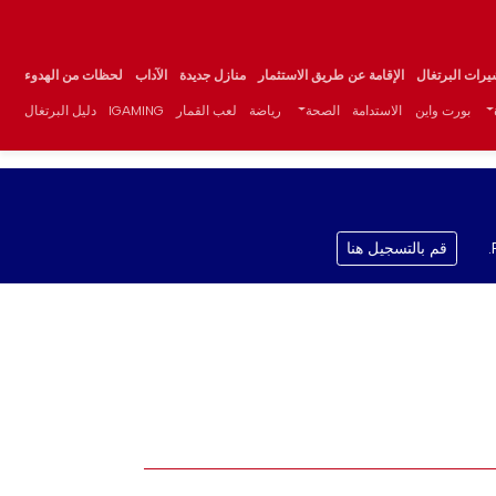
يرات البرتغال
الإقامة عن طريق الاستثمار
منازل جديدة
الآداب
لحظات من الهدوء
بورت واين
الاستدامة
الصحة
رياضة
لعب القمار
IGAMING
دليل البرتغال
قم بالتسجيل هنا