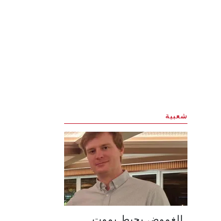
شعبية
الغموض يحيط بموت