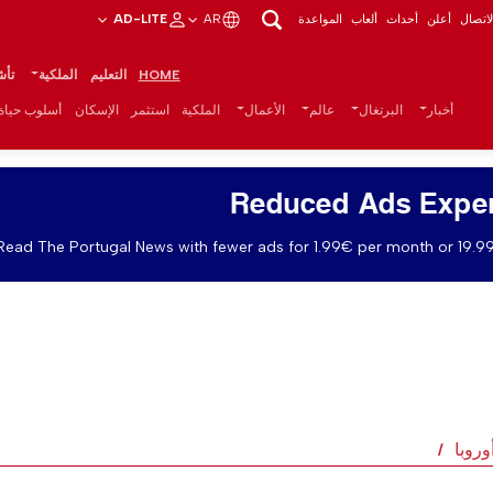
اتصال
أعلن
أحداث
ألعاب
المواعدة
AR
AD-LITE
HOME
التعليم
الملكية
تأش
أخبار
البرتغال
عالم
الأعمال
الملكية
استثمر
الإسكان
أسلوب حياة
Reduced Ads Expe
Read The Portugal News with fewer ads for 1.99€ per month or 19.99
روبا