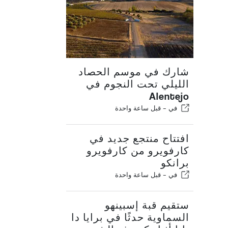
شارك في موسم الحصاد
الليلي تحت النجوم في
Alentejo
في -
قبل ساعة واحدة
افتتاح منتجع جديد في
كارفويرو من كارفويرو
برانكو
في -
قبل ساعة واحدة
ستقيم قبة إسبينهو
السماوية حدثًا في برايا دا