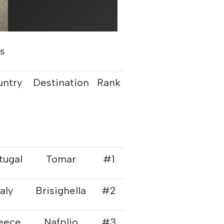
s
untry
Destination
Rank
tugal
Tomar
#1
taly
Brisighella
#2
eece
Nafplio
#3