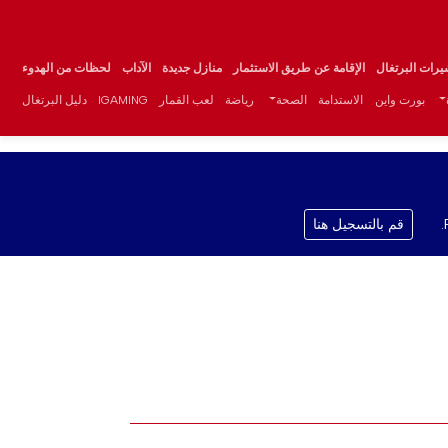
يرات البرتغال
الإقامة عن طريق الاستثمار
منازل جديدة
الآداب
لحظات من الهدوء
بورت واين
الاستدامة
الصحة
رياضة
لعب القمار
IGAMING
دليل البرتغال
قم بالتسجيل هنا