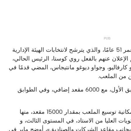
 الإدارية
لإعلان عنهم بالفعل روي كوستا، الرئيس الحالي،
و كارفاليو، وجواو ديوغو مانتيجاس، المضي قدمًا في
 من الملعب.
وستكون زيادة السعة في الطابق الأول، مع 6000 مقعد إضافي، وفي الطوابق
«تضمن الدراسة التي نجريها إمكانية توسيع الملعب بمقدار 15000 مقعد، منها
ستويات العليا من الاستاد، في المستوى الثالث، و
أي بجانب مقاعد الشركات والصناديق»، أوضح ماير في