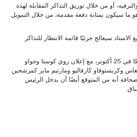
رفيه، أو من خلال توريق التذاكر المقابلة لهذه
و ما سيكون بمثابة دفعة مقدمة، من خلال التمويل
 الاستاد سيعالج جزئيًا قائمة الانتظار للتذاكر
من المقرر إجراء انتخابات بنفيكا في 25 أكتوبر، مع إعلان روي كوستا وجواو
تيغاس وكريستوفاو كارفاليو ومارتيم ماير كمرشحين
افة أنه من المتوقع أيضًا أن يدخل الرئيس
اق.