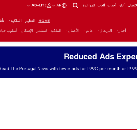
اتصال
أعلن
أحداث
ألعاب
المواعدة
AR
AD-LITE
HOME
التعليم
الملكية
تأش
أخبار
البرتغال
عالم
الأعمال
الملكية
استثمر
الإسكان
أسلوب حياة
Reduced Ads Expe
Read The Portugal News with fewer ads for 1.99€ per month or 19.99