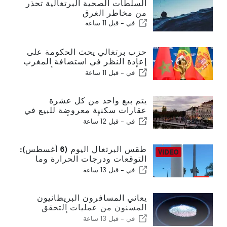
السلطات الصحية البرتغالية تحذر
من مخاطر الغرق
في -
قبل 11 ساعة
حزب برتغالي يحث الحكومة على
إعادة النظر في استضافة المغرب
لكأس العالم 2030 بسبب أزمة
في -
قبل 11 ساعة
سبتة
يتم بيع واحد من كل عشرة
عقارات سكنية معروضة للبيع في
البرتغال في أقل من أسبوع
في -
قبل 12 ساعة
طقس البرتغال اليوم (6 أغسطس):
التوقعات ودرجات الحرارة وما
يمكن توقعه
في -
قبل 13 ساعة
يعاني المسافرون البريطانيون
المسنون من عمليات التحقق
الجديدة من بصمات الأصابع في
في -
قبل 13 ساعة
الاتحاد الأوروبي