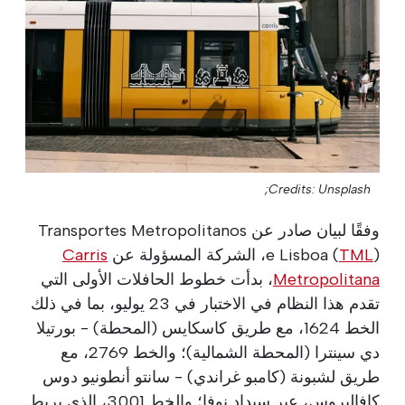
Credits: Unsplash;
وفقًا لبيان صادر عن Transportes Metropolitanos
)، الشركة المسؤولة عن
TML
e Lisboa (
Carris
Metropolitana
، بدأت خطوط الحافلات الأولى التي
تقدم هذا النظام في الاختبار في 23 يوليو، بما في ذلك
الخط 1624، مع طريق كاسكايس (المحطة) - بورتيلا
دي سينترا (المحطة الشمالية)؛ والخط 2769، مع
طريق لشبونة (كامبو غراندي) - سانتو أنطونيو دوس
كافاليروس، عبر سيداد نوفا؛ والخط 3001، الذي يربط