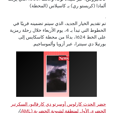
ألمادا (كريستو ري) بـ كاسيلاس (المحطة)
.
تم تقديم الخيار الجديد، الذي سيتم تضمينه قريبًا في
الخطوط التي تبدأ بـ 4، يوم الأربعاء خلال رحلة رمزية
على الخط 1624، بدءًا من محطة كاسكايس إلى
بورتيلا دي سينترا، عبر أزويا وألموساجيم.
حضر الحدث كارلوس أومبرتو دي كارفاليو، السكرتير
الحضري الأول لمنطقة لشبونة الحضرية (
AML
)،