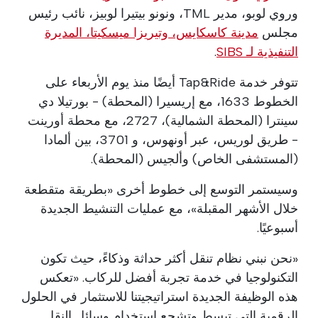
وروي لوبو، مدير TML، ونونو بيتيرا لوبيز، نائب رئيس
مجلس
مدينة كاسكايس، وتيريزا ميسكيتا، المديرة
التنفيذية لـ SIBS
.
تتوفر خدمة Tap&Ride أيضًا منذ يوم الأربعاء على
الخطوط 1633، مع إريسيرا (المحطة) - بورتيلا دي
سينترا (المحطة الشمالية)، 2727، مع محطة أورينت
- طريق لوريس، عبر أونهوس، و 3701، بين ألمادا
(المستشفى الخاص) وألجيس (المحطة).
وسيستمر التوسع إلى خطوط أخرى «بطريقة متقطعة
خلال الأشهر المقبلة»، مع عمليات التنشيط الجديدة
أسبوعيًا.
«نحن نبني نظام تنقل أكثر حداثة وذكاءً، حيث تكون
التكنولوجيا في خدمة تجربة أفضل للركاب. «تعكس
هذه الوظيفة الجديدة استراتيجيتنا للاستثمار في الحلول
الرقمية التي تبسط وتشجع استخدام وسائل النقل