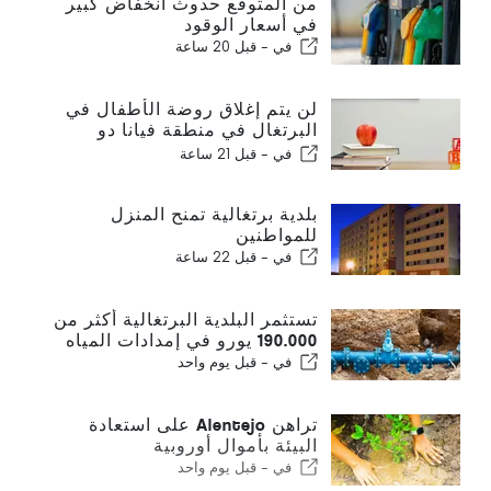
من المتوقع حدوث انخفاض كبير
في أسعار الوقود
في -
قبل 20 ساعة
لن يتم إغلاق روضة الأطفال في
البرتغال في منطقة فيانا دو
كاستيلو
في -
قبل 21 ساعة
بلدية برتغالية تمنح المنزل
للمواطنين
في -
قبل 22 ساعة
تستثمر البلدية البرتغالية أكثر من
190.000 يورو في إمدادات المياه
في -
قبل يوم واحد
تراهن Alentejo على استعادة
البيئة بأموال أوروبية
في -
قبل يوم واحد