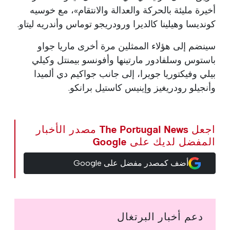
أخيرة مليئة بالحركة والعدالة والانتقام»، مع خوسيه
كونديسا وهيلينا كالديرا ورودريجو توماس وأندريه ليتاو.
سينضم إلى هؤلاء الممثلين مرة أخرى ماريا جواو
باستوس وسلفادور مارتينها وأفونسو بيمنتل وكيلي
بيلي وفيكتوريا جويرا، إلى جانب جواكيم دي ألميدا
وأنجيلو رودريغيز وإينيس كاستيل برانكو.
اجعل The Portugal News مصدر الأخبار
المفضل لديك على Google
أضف كمصدر مفضل على Google
دعم أخبار البرتغال