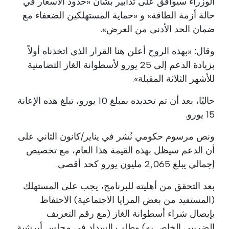
الوزراء سيوافق على تدابير بشأن «حدود الأسعار في
حالة أزمة الطاقة» و «حماية المستهلكين الضعفاء مع
ضمان الحد الأدنى من العرض».
وقال: «بهذه الروح أعلن هنا القرار الذي اتخذناه أولاً
بزيادة الدعم إلى 25 يورو لأسطوانة الغاز التضامنية
للأشهر الثلاثة المقبلة».
حاليًا، بعد أن تم تحديده بمبلغ 10 يورو، تبلغ هذه الإعانة
15 يورو.
ونص مرسوم حكومي نُشر في يناير/كانون الثاني على
أن الدعم سيظل بهذه القيمة هذا العام، مع تخصيص
إجمالي يبلغ 2,065 مليون يورو كحد أقصى.
بعد التحقق من أهليته للبرنامج، يجب على المستهلك
(المستفيد من بعض المزايا الاجتماعية) الاحتفاظ
بإيصال شراء أسطوانة الغاز (مع رقم التعريف
الضريبي الخاص به) وطلب السداد في مجلس أبرشية