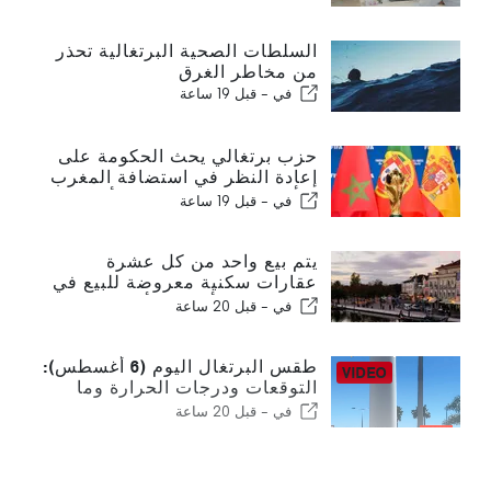
السلطات الصحية البرتغالية تحذر
من مخاطر الغرق
في -
قبل 19 ساعة
حزب برتغالي يحث الحكومة على
إعادة النظر في استضافة المغرب
لكأس العالم 2030 بسبب أزمة
في -
قبل 19 ساعة
سبتة
يتم بيع واحد من كل عشرة
عقارات سكنية معروضة للبيع في
البرتغال في أقل من أسبوع
في -
قبل 20 ساعة
طقس البرتغال اليوم (6 أغسطس):
التوقعات ودرجات الحرارة وما
يمكن توقعه
في -
قبل 20 ساعة