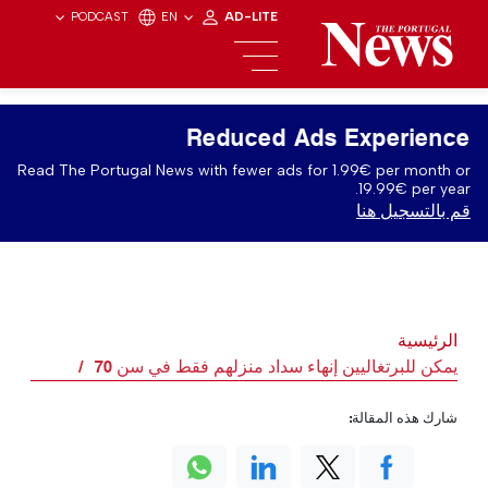
PODCAST
EN
AD-LITE
Reduced Ads Experience
Read The Portugal News with fewer ads for 1.99€ per month or
19.99€ per year.
قم بالتسجيل هنا
الرئيسية
يمكن للبرتغاليين إنهاء سداد منزلهم فقط في سن 70
شارك هذه المقالة: