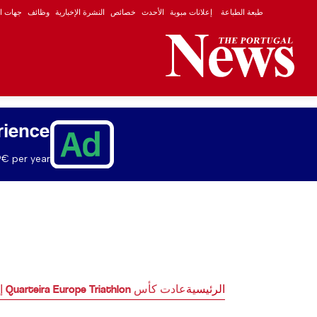
طبعة الطباعة
إعلانات مبوبة
الأحدث
خصائص
النشرة الإخبارية
وظائف
جهات ال
rience
€ per year.
الرئيسية
عادت كأس Quarteira Europe Triathlon إلى الغارف في نهاية هذا الأسبوع