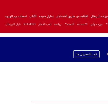
يرات البرتغال
الإقامة عن طريق الاستثمار
منازل جديدة
الآداب
لحظات من الهدوء
بورت واين
الاستدامة
الصحة
رياضة
لعب القمار
IGAMING
دليل البرتغال
قم بالتسجيل هنا