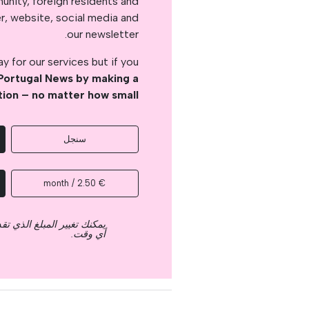
nity, foreign residents and
er, website, social media and
our newsletter.
 for our services but if you
Portugal News by making a
tion – no matter how small
سنجل
€ 2.50 / month
يمكنك تغيير المبلغ الذي ت
أي وقت.