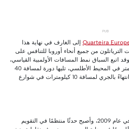
إلى الغارف في نهاية هذا
 الترياتلون من جميع أنحاء أوروبا للتنافس على
وقد اتبع السباق نمط المسافات الأولمبية القياسي،
بدءاً بالسباحة لمسافة 1.5 كيلومتر في المحيط الأطلسي، تليها دورة لمسافة 40
كيلومتراً على طول الساحل، وانتهاءً بالجري لمسافة 10 كيلومترات في شوارع
أقيم سباق كوارتيرا لأول مرة في عام 2009، وأصبح حدثًا منتظمًا في التقويم