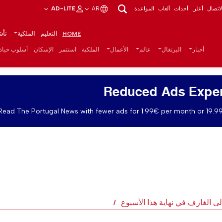
اتصال
أعلن
أحداث
ألعاب
المواعدة
AR
AD-LITE
HOME
التعليم
الملكية
تأش
أخبار
البرتغال
عالم
الأعمال
الملكية
استثمر
الإسكان
أسلوب حياة
Reduced Ads Expe
Read The Portugal News with fewer ads for 1.99€ per month or 19.99