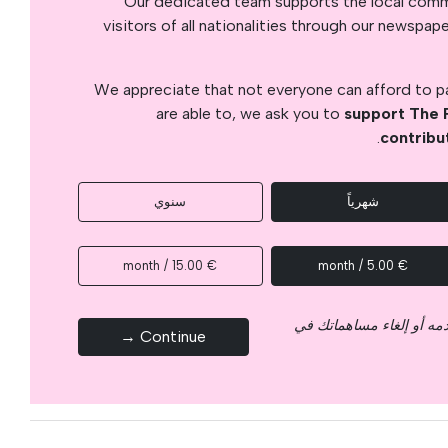
Our dedicated team supports the local commu
visitors of all nationalities through our newspap
We appreciate that not everyone can afford to pay
are able to, we ask you to
support The 
.
contribu
شهرياً
سنوي
€ 15.00 / month
€ 5.00 / month
قدمه أو إلغاء مساهماتك في
Continue →