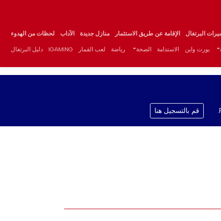
يرات البرتغال
الإقامة عن طريق الاستثمار
منازل جديدة
الآداب
لحظات من الهدوء
بورت واين
الاستدامة
الصحة
رياضة
لعب القمار
IGAMING
دليل البرتغال
قم بالتسجيل هنا