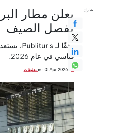
يعلن مطار الب
شارك
لفصل الصيف
وفقًا لـ Publituris، يستعد
قياسي في عام 2026.
0 تعليقات
·
01 Apr 2026
in ·