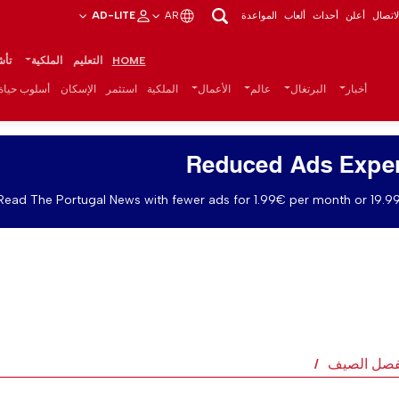
اتصال
أعلن
أحداث
ألعاب
المواعدة
AR
AD-LITE
HOME
التعليم
الملكية
تأش
أخبار
البرتغال
عالم
الأعمال
الملكية
استثمر
الإسكان
أسلوب حياة
Reduced Ads Expe
Read The Portugal News with fewer ads for 1.99€ per month or 19.99
لفصل الصيف