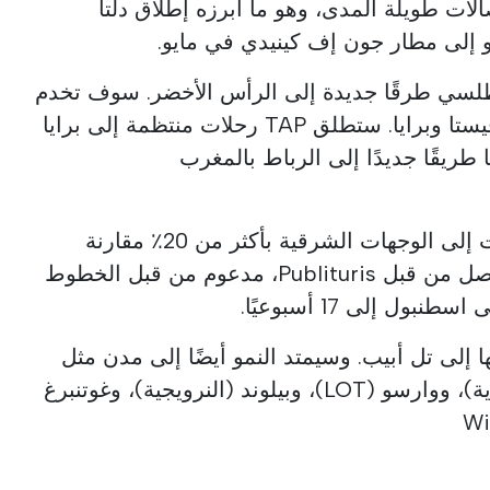
لات طويلة المدى، وهو ما أبرزه إطلاق دلتا
و إلى مطار جون إف كينيدي في مايو.
طلسي طرقًا جديدة إلى الرأس الأخضر. سوف تخدم
إيزي جيت ساو فيسينتي وبوا فيستا وبرايا. ستطلق TAP رحلات منتظمة إلى برايا
يتوقع مطار بورتو زيادة الرحلات إلى الوجهات الشرقية بأكثر من 20٪ مقارنة
بالعام الماضي. هذا النمو، المفصل من قبل Publituris، مدعوم من قبل الخطوط
بول إلى 17 أسبوعيًا.
 عملياتها إلى تل أبيب. وسيمتد النمو أيضًا إلى مدن مثل
صوفيا (الخطوط الجوية البلغارية)، ووارسو (LOT)، وبيلوند (النرويجية)، وغوتنبرغ