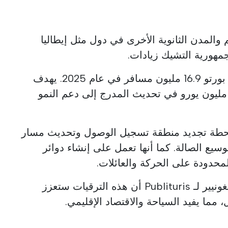
والمدن الثانوية الأخرى في دول مثل إيطاليا
مهورية التشيك زيادات.
يأتي هذا النمو بعد تجاوز مطار بورتو 16.9 مليون مسافر في عام 2025. يهدف
ستثمار ANA الأخير بقيمة 50 مليون يورو في تحديث المدرج إلى دعم النمو
حطة تجديد منطقة تسجيل الوصول وتحديث مسار
وسيع الصالة. كما أنها تعمل على إنشاء دوائر
حدودة على الحركة والعائلات.
صرح الرئيس التنفيذي تييري ليغونيير لـ Publituris أن هذه الترقيات ستعزز
 مما يفيد السياحة والاقتصاد الإقليمي.