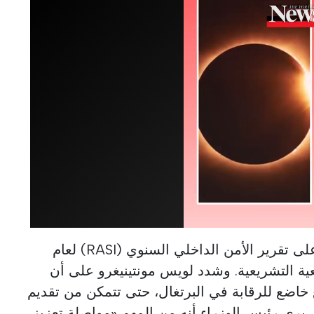
خلال الاجتماع، تمت الموافقة على تقرير الأمن الداخلي السنوي (RASI) لعام
جمعية التشريعية. وشدد لويس مونتينيغرو على أن
ع خاضع للرقابة في البرتغال، حتى تتمكن من تقديم
، يرى رئيس الوزراء أنه من المهم «مواصلة تعزيز