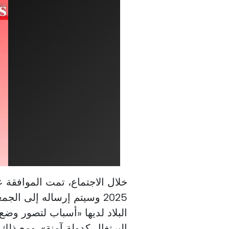
2025 وسيتم إرساله إلى ال
البلاد لديها «أسباب لتصور وض
البرتغال كدولة آمنة». ومع ذلك