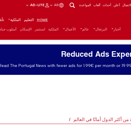
اتصال
أعلن
أحداث
ألعاب
المواعدة
AR
AD-LITE
HOME
التعليم
الملكية
تأش
أخبار
البرتغال
عالم
الأعمال
الملكية
استثمر
الإسكان
أسلوب حياة
Reduced Ads Expe
Read The Portugal News with fewer ads for 1.99€ per month or 19.99
ن أكثر الدول أمانًا في العالم