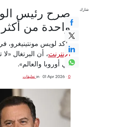
صرح رئيس الوزر
شارك
واحدة من أكثر ا
يؤكد لويس مونتينيغرو، 
الإنترنت
، أن البرتغال «لا 
في أوروبا والعالم».
0 تعليقات
·
01 Apr 2026
in ·