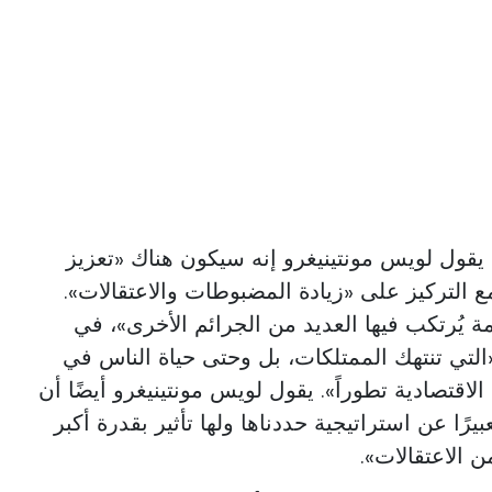
 يقول لويس مونتينيغرو إنه سيكون هناك «تعزيز
ع التركيز على «زيادة المضبوطات والاعتقالات».
ة يُرتكب فيها العديد من الجرائم الأخرى»، في
«التي تنتهك الممتلكات، بل وحتى حياة الناس في
الاقتصادية تطوراً». يقول لويس مونتينيغرو أيضًا أن
ي عام 2025 كان تعبيرًا عن استراتيجية حددناها ولها تأثير بقدرة أكبر
ن الاعتقالات».