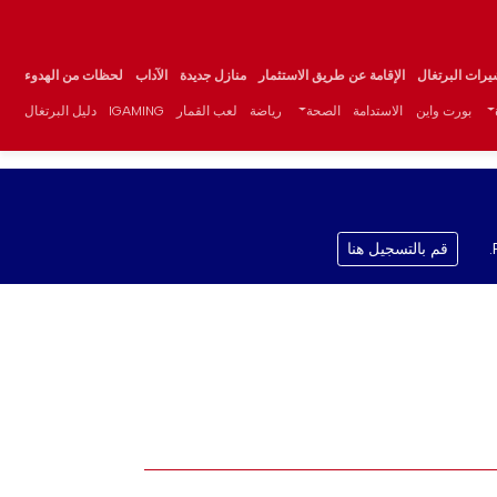
يرات البرتغال
الإقامة عن طريق الاستثمار
منازل جديدة
الآداب
لحظات من الهدوء
بورت واين
الاستدامة
الصحة
رياضة
لعب القمار
IGAMING
دليل البرتغال
قم بالتسجيل هنا