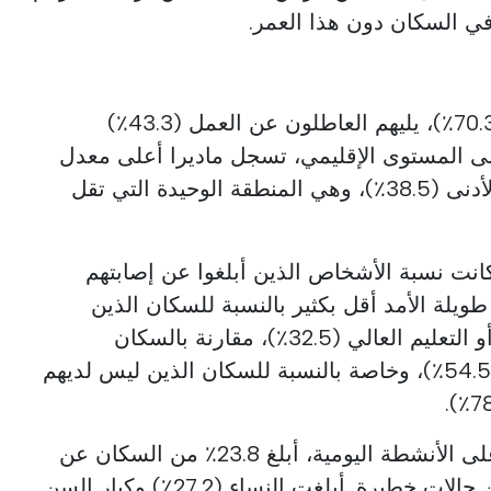
المتقاعدون هم الأكثر تضرراً (70.3٪)، يليهم العاطلون عن العمل (43.3٪)
العاملون (32.5٪). على المستوى الإقليمي، تسجل ماديرا أعلى معدل
كانت نسبة الأشخاص الذين أبلغوا عن إصابتهم
لة الأمد أقل بكثير بالنسبة للسكان الذين
أكملوا التعليم الثانوي (31.5٪) أو التعليم العالي (32.5٪)، مقارنة بالسكان
الحاصلين على تعليم أساسي (54.5٪)، وخاصة بالنسبة للسكان الذين ليس لديهم
فيما يتعلق بالقيود المفروضة على الأنشطة اليومية، أبلغ 23.8٪ من السكان عن
بعض القيود، بينما أبلغ 4.8٪ عن حالات خطيرة. أبلغت النساء (27.2٪) وكبار السن