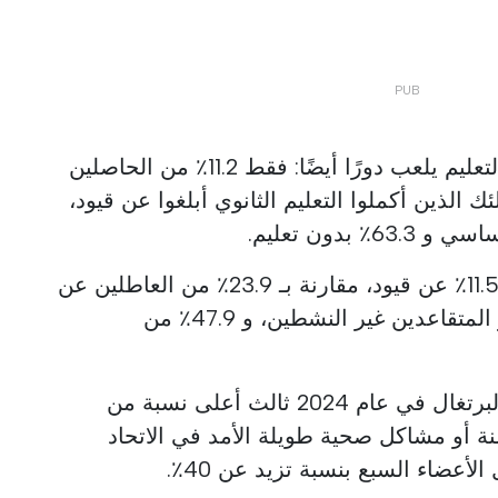
تشير البيانات إلى أن مستوى التعليم يلعب دورًا أيضًا: فقط 11.2٪ من الحاصلين
لي و 13.1٪ من أولئك الذين أكملوا التعليم الثانوي أبلغوا عن قيود،
من بين السكان العاملين، أبلغ 11.5٪ عن قيود، مقارنة بـ 23.9٪ من العاطلين عن
العمل، و 27.2٪ من الأفراد غير المتقاعدين غير النشطين، و 47.9٪ من
في السياق الأوروبي، سجلت البرتغال في عام 2024 ثالث أعلى نسبة من
ة أو مشاكل صحية طويلة الأمد في الاتحاد