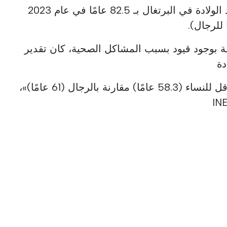
قُدر متوسط العمر المتوقع عند الولادة في البرتغال بـ 82.5 عامًا في عام 2023
قة بوجود قيود بسبب المشاكل الصحية، كان تقدير
دة
59.6 عامًا لإجمالي السكان، وأقل للنساء (58.3 عامًا) مقارنة بالرجال (61 عامًا)»،