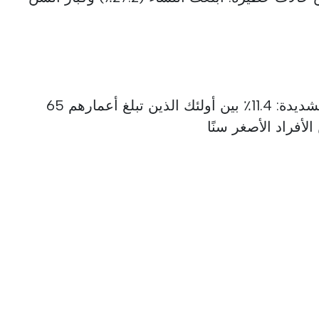
السن أكثر وضوحًا في القيود الشديدة: 11.4٪ بين أولئك الذين تبلغ أعمارهم 65