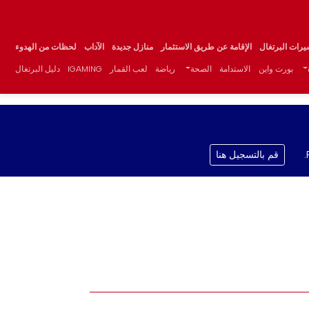
يرات البرتغال
الإقامة عن طريق الاستثمار
منازل جديدة
الآداب
لحظات من الهدوء
بورت واين
الاستدامة
الصحة
رياضة
لعب القمار
IGAMING
دليل البرتغال
قم بالتسجيل هنا