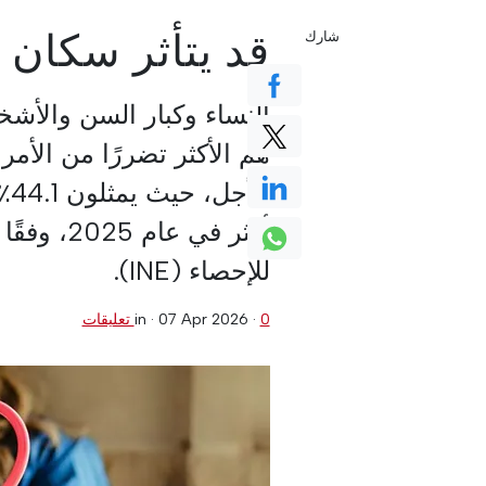
قد يتأثر سكان 
شارك
النساء وكبار السن والأش
هم الأكثر تضررًا من الأم
أكثر في ع
للإحصاء (INE).
0 تعليقات
·
07 Apr 2026
in ·