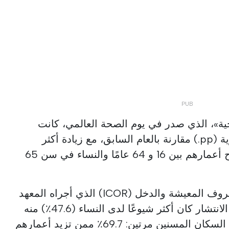
ية»، الذي صدر في يوم الصحة العالمي، كانت
هناك زيادة بنسبة 1.8 نقطة مئوية (pp.) مقارنة بالعام السابق، مع زيادة أكثر
وضوحًا بين الرجال الذين تتراوح أعمارهم بين 16 و 64 عامًا والنساء في سن 65
تشير نتائج مسح 2025 حول ظروف المعيشة والدخل (ICOR) الذي أجراه المعهد
الوطني للإحصاء (INE) إلى أن الانتشار كان أكثر شيوعًا لدى النساء (47.6٪) منه
لدى الرجال (40.2٪) وأثر على السكان المسنين مرتين: 69.7٪ ممن تزيد أعمارهم