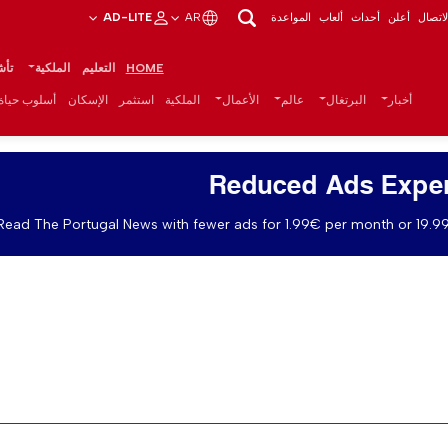
اتصال
أعلن
أحداث
ألعاب
المواعدة
AR
AD-LITE
HOME
التعليم
الملكية
تأش
أخبار
البرتغال
عالم
الأعمال
الملكية
استثمر
الإسكان
أسلوب حياة
Reduced Ads Expe
Read The Portugal News with fewer ads for 1.99€ per month or 19.99