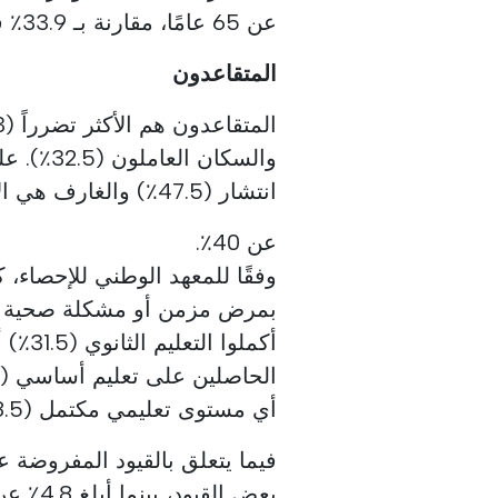
عن 65 عامًا، مقارنة بـ 33.9٪ في السكان دون هذا العمر.
المتقاعدون
والسكان 
انتشار (47.5٪) والغارف هي الأدنى (38.5٪)، وهي المنطقة الوحيدة التي تقل
عن 40٪.
وفقًا للمعهد الوطني للإحصاء، 
بمرض مزمن أو مشكلة صحية طوي
أي مستوى تعليمي مكتمل (78.5٪).