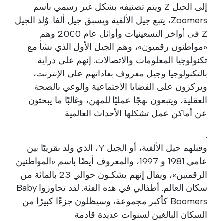
إلى الجيل Z ويتم تصنيفه بشكل غير رسمي باسم
Zoomers، يتبع جيل الألفية ويسبق جيل ألفا. وُلد الجيل
Z في أواخر التسعينيات وأوائل عام 2000 وهم
«مواطنون رقميون»، وهم الجيل الأول الذي نشأ مع
تكنولوجيا المعلومات والاتصالات. إنهم على دراية
بالتكنولوجيا وجيل معروف بعاداتهم على الإنترنت،
ويركزون على القضايا الاجتماعية والوعي بالصحة
العقلية، ويتبعون نهجًا عمليًا للمهن، وغالبًا ما يبحثون
عن أماكن عمل تشكلها الأحداث العالمية
.
وقبلهم جيل الألفية، أو الجيل Y، الذي ولد تقريبًا بين
عامي 1981 و 1997، والمعروف أيضًا باسم «المواطنين
الرقميين»، ويقال إنهم يشكلون حوالي 23 بالمائة من
سكان العالم. أطفالي في هذه الفئة. لقد تجاوزوا Baby
Boomers كأكبر مجموعة، وسيظلون جزءًا كبيرًا من
السكان البالغين لسنوات عديدة قادمة