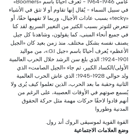
عامي 1946-1964 - تُعرف أحيانًا باسم «Boomers»
في سبيل السماء - يُقال إنها تقاوم أو لا تثق في الأشياء
«tecky» بسبب عادات الأجيال، وربما لا تفهمها حقًا، أو
تتعرض للتوتر بسبب الكثير من التغيير السريع. لقد كنا
في جميع أنحاء المبنى، كما يقولون، وشاهدنا كل جيل
يصنف نفسه بشكل مختلف. منذ زمن بعيد كان «الجيل
الأعظم» يُعرف أحيانًا باسم «جيل G.I.»، من مواليد
1901-1924؛ الذي بلغ سن الرشد خلال الحرب العالمية
الأولى/الكساد الكبير، ثم جاء «الجيل الصامت» الذي
ولد حوالي 1928-1945؛ الذي عاش الحرب العالمية
الثانية وحقبة ما بعد الحرب، الذين تعلموا كيف يُرى ولا
يُسمع صوتهم في الأوقات العصيبة، على الرغم من
أنهم قادوا لاحقًا حركات مهمة مثل حركة الحقوق
المدنية وطوروا
القوة القوية لموسيقى الروك أند رول.
وضع العلامات الاجتماعية