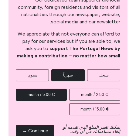
community, foreign residents and visitors of all
nationalities through our newspaper, website,
social media and our newsletter.
We appreciate that not everyone can afford to
pay for our services but if you are able to, we
ask you to
support The Portugal News by
.
making a contribution – no matter how small
سنجل
شهرياً
سنوي
€ 5.00 / month
€ 2.50 / month
€ 15.00 / month
يمكنك تغيير المبلغ الذي تقدمه أو
Continue →
إلغاء مساهماتك في أي وقت.