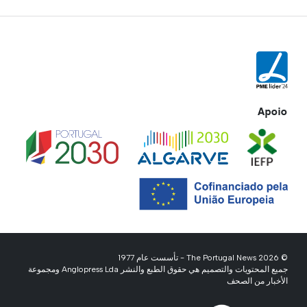
Apoio
© 2026 The Portugal News - تأسست عام 1977
جميع المحتويات والتصميم هي حقوق الطبع والنشر Anglopress Lda ومجموعة
الأخبار من الصحف