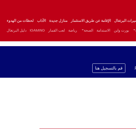
يرات البرتغال
الإقامة عن طريق الاستثمار
منازل جديدة
الآداب
لحظات من الهدوء
بورت واين
الاستدامة
الصحة
رياضة
لعب القمار
IGAMING
دليل البرتغال
قم بالتسجيل هنا