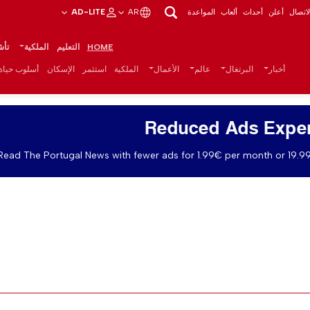
اتصال
أعلن
أحداث
ألعاب
المواعدة
AR
AD-LITE
HOME
التعليم
الملكية
تأش
أخبار
البرتغال
عالم
الأعمال
الملكية
استثمر
الإسكان
أسلوب حياة
Reduced Ads Expe
Read The Portugal News with fewer ads for 1.99€ per month or 19.99