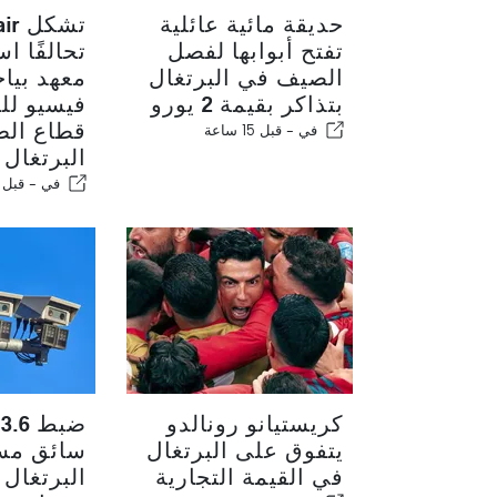
حديقة مائية عائلية
تشكل
تفتح أبوابها لفصل
تحالفًا اس
الصيف في البرتغال
معهد بياج
بتذاكر بقيمة 2 يورو
فيسيو لل
قطاع الط
في -
قبل 15 ساعة
البرتغال
في -
قبل 15 ساعة
كريستيانو رونالدو
ض
يتفوق على البرتغال
سائق مس
في القيمة التجارية