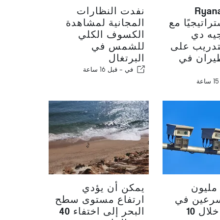
 Ryanair
نفدت النظارات
تراتيجيًا مع
المجانية لمشاهدة
يه دي
الكسوف الكلي
تدريب على
للشمس في
يران في
البرتغال
في -
قبل 16 ساعة
بط 3.6 مليون
يمكن أن يؤدي
رعين في
ارتفاع مستوى سطح
البرتغال خلال 10
البحر إلى اختفاء 40