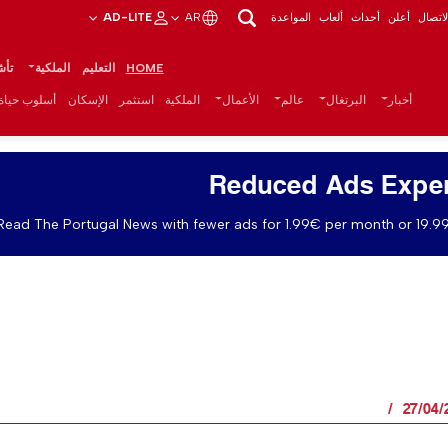
اتصال
أعلن
أحداث
ألعاب
المواعدة
AR
AD-LITE
HOME
التعليم
الملكية
تأش
أخبار
البرتغال
عالم
الأعمال
الملكية
استثمر
الإسكان
أسلوب حياة
Reduced Ads Expe
Read The Portugal News with fewer ads for 1.99€ per month or 19.99