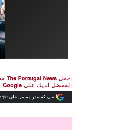
اجعل ws
المفضل لديك على Google
أضف كمصدر مفضل على Google