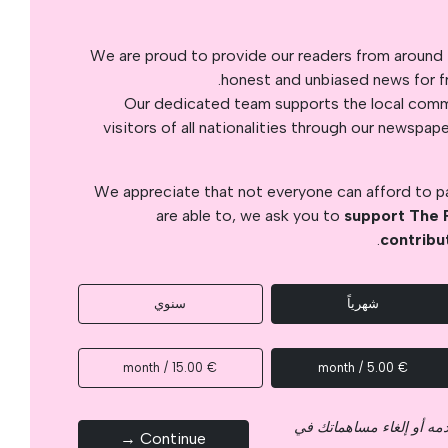
We are proud to provide our readers from around 
honest and unbiased news for fre
Our dedicated team supports the local commu
visitors of all nationalities through our newspap
We appreciate that not everyone can afford to pay
are able to, we ask you to
support The 
.
contribu
شهرياً
سنوي
€ 15.00 / month
€ 5.00 / month
قدمه أو إلغاء مساهماتك في
Continue →