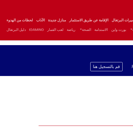
يرات البرتغال
الإقامة عن طريق الاستثمار
منازل جديدة
الآداب
لحظات من الهدوء
بورت واين
الاستدامة
الصحة
رياضة
لعب القمار
IGAMING
دليل البرتغال
قم بالتسجيل هنا