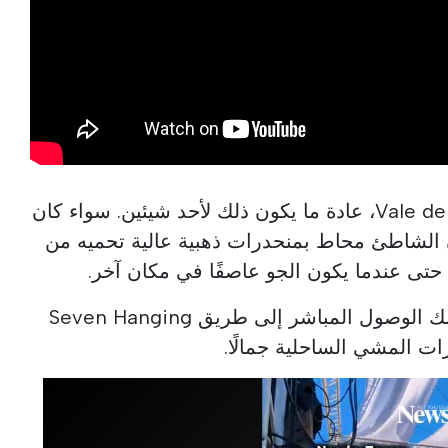
عندما نذهب إلى Vale de Centeanes، عادة ما يكون ذلك لأحد شيئين. سواء كان
ن الشاطئ محاط بمنحدرات ذهبية عالية تحميه من
ًا حتى عندما يكون الجو عاصفًا في مكان آخر.
أو نأتي للتنزه، لأنه من هنا يمكنك الوصول المباشر إلى طريق Seven Hanging