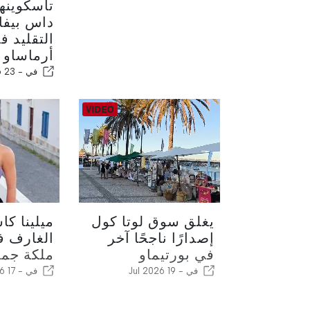
تاسكوينها
داس بيفا
التقليد 
أرماساو د
في -
23 Jul 2026
يغلق سوق لوتا كول
ميلينا كا
إصدارًا ناجحًا آخر
الغارف ف
في بورتيماو
ملكة جما
في -
19 Jul 2026
في -
17 Jul 2026