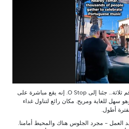
ولكن هذه المرة، كان الخيار رقم ثلاثة... جئنا إلى O Stop. إنه يقع مباشرة على
و سهل للغاية ومريح. مكان رائع لتناول غداء
فترة أطول.
بعد العمل - مجرد الجلوس هناك والمحيط أمامنا.