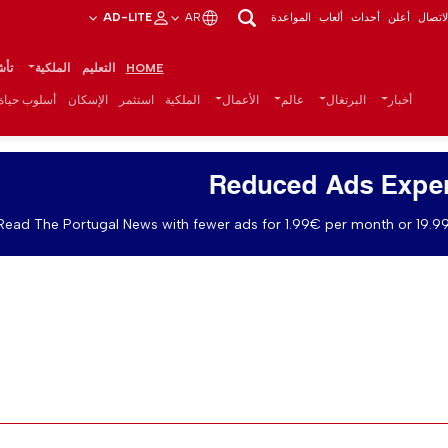
اتصال
أعلن
أحداث
ألعاب
المواعدة
AR
AD-LITE
HOME
التعليم
الملكية
تأش
أخبار
البرتغال
عالم
الأعمال
الملكية
استثمر
الإسكان
أسلوب حياة
Reduced Ads Expe
Read The Portugal News with fewer ads for 1.99€ per month or 19.99