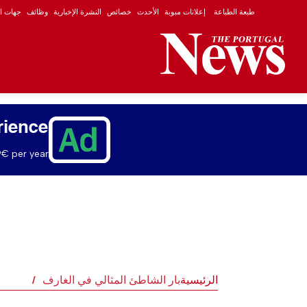
طبعة الطباعة
إعلانات مبوبة
الأحدث
خصائص
النشرة الإخبارية
وظائف
جهات ال
rience
€ per year.
الرئيسية
بار الشاطئ المثالي في الغارف