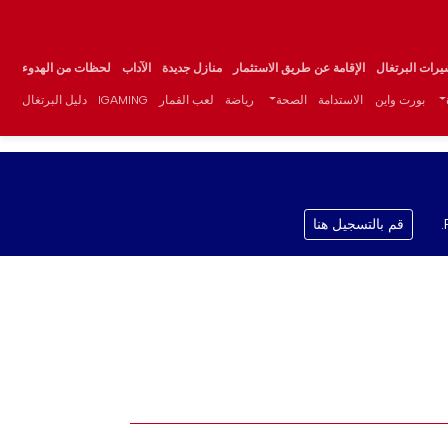
يرات البرتغال
الإقامة عن طريق الاستثمار
منازل جديدة
الآداب
لحظات من الهدوء
بورت واين
الاستدامة
الصحة
رياضة
لعب القمار
IGAMING
دليل البرتغال
قم بالتسجيل هنا