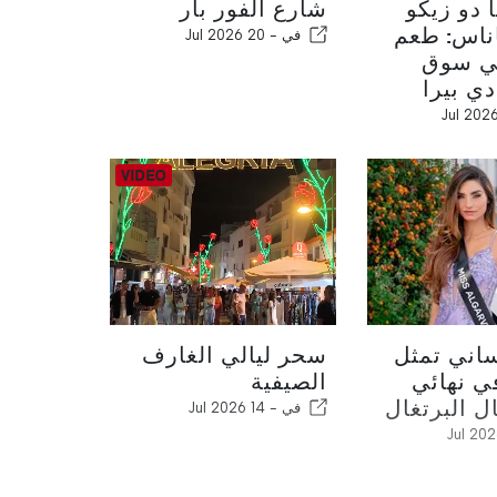
 دو زيكو
شارع ألفور بار
ناس: طعم
في -
20 Jul 2026
في سوق
ي بيرا
ساني تمثل
سحر ليالي الغارف
ي نهائي
الصيفية
ل البرتغال
في -
14 Jul 2026