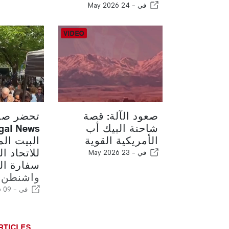
في -
24 May 2026
صعود الآلة: قصة
تحضر صح
شاحنة البيك أب
الأمريكية القوية
البيت الم
للاتحاد ا
في -
23 May 2026
سفارة ال
واشنطن 
في -
09 May 2026
RTICLES