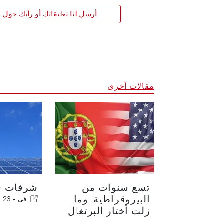
أرسل لنا تعليقاتك أو رأيك حول ه
مقالات أخرى
تسع سنوات من
شرفات ش
البيروقراطية. وما
في -
23 May 2026
زلت أختار البرتغال