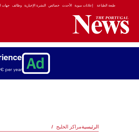
طبعة الطباعة
إعلانات مبوبة
الأحدث
خصائص
النشرة الإخبارية
وظائف
جهات ال
rience
€ per year.
الرئيسية
مراكز الخليج