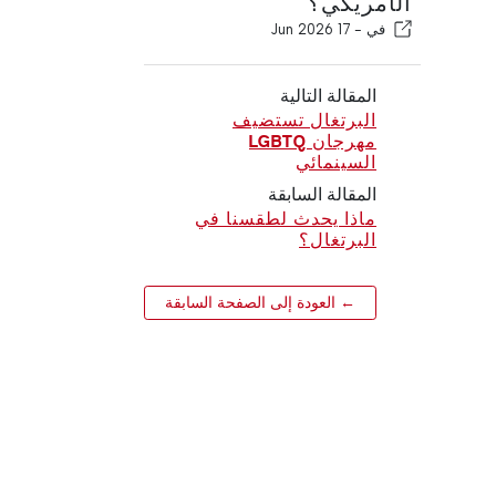
الأمريكي؟
في -
17 Jun 2026
المقالة التالية
البرتغال تستضيف
مهرجان LGBTQ
السينمائي
المقالة السابقة
ماذا يحدث لطقسنا في
البرتغال؟
← العودة إلى الصفحة السابقة