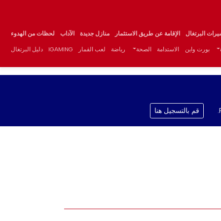
يرات البرتغال
الإقامة عن طريق الاستثمار
منازل جديدة
الآداب
لحظات من الهدوء
بورت واين
الاستدامة
الصحة
رياضة
لعب القمار
IGAMING
دليل البرتغال
قم بالتسجيل هنا