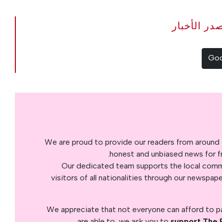
The Portugal Ne مصدر الأخبار
We are proud to provide our readers from around 
honest and unbiased news for fre
Our dedicated team supports the local commu
visitors of all nationalities through our newspap
We appreciate that not everyone can afford to pay
are able to, we ask you to
support The 