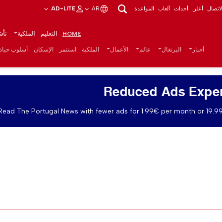
اتصال
أعلن
أحداث
ألعاب
المواعدة
AR
AD-LITE
HOME
التعليم
الملكية
تأش
أخبار
البرتغال
عالم
الأعمال
الملكية
استثمر
الإسكان
أسلوب حياة
Reduced Ads Expe
Read The Portugal News with fewer ads for 1.99€ per month or 19.99