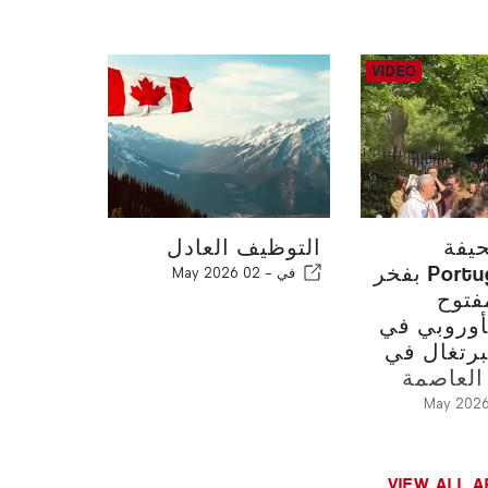
يفة
التوظيف العادل
Portugal News بفخر
في -
02 May 2026
فتوح
لأوروبي في
برتغال في
العاصمة
VIEW ALL A