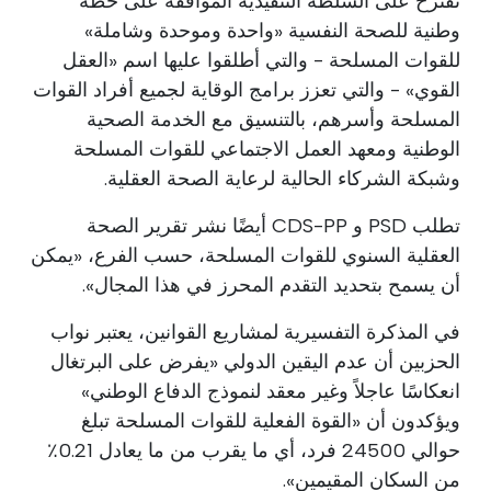
تقترح على السلطة التنفيذية الموافقة على خطة
وطنية للصحة النفسية «واحدة وموحدة وشاملة»
للقوات المسلحة - والتي أطلقوا عليها اسم «العقل
القوي» - والتي تعزز برامج الوقاية لجميع أفراد القوات
المسلحة وأسرهم، بالتنسيق مع الخدمة الصحية
الوطنية ومعهد العمل الاجتماعي للقوات المسلحة
وشبكة الشركاء الحالية لرعاية الصحة العقلية.
تطلب PSD و CDS-PP أيضًا نشر تقرير الصحة
العقلية السنوي للقوات المسلحة، حسب الفرع، «يمكن
أن يسمح بتحديد التقدم المحرز في هذا المجال».
في المذكرة التفسيرية لمشاريع القوانين، يعتبر نواب
الحزبين أن عدم اليقين الدولي «يفرض على البرتغال
انعكاسًا عاجلاً وغير معقد لنموذج الدفاع الوطني»
ويؤكدون أن «القوة الفعلية للقوات المسلحة تبلغ
حوالي 24500 فرد، أي ما يقرب من ما يعادل 0.21٪
من السكان المقيمين».