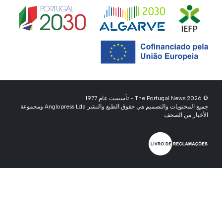
© 2026 The Portugal News - تأسست عام 1977
جميع المحتويات والتصميم هي حقوق الطبع والنشر Anglopress Lda ومجموعة
الأخبار من الصحف