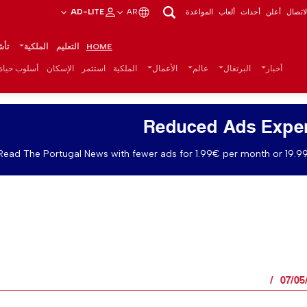
اتصال
أعلن
أحداث
ألعاب
المواعدة
AR
AD-LITE
HOME
التعليم
الملكية
تأش
أخبار
البرتغال
عالم
الأعمال
الملكية
استثمر
الإسكان
أسلوب حياة
Reduced Ads Expe
Read The Portugal News with fewer ads for 1.99€ per month or 19.99