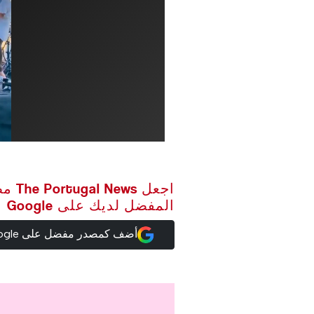
اجعل ws
المفضل لديك على Google
أضف كمصدر مفضل على Google