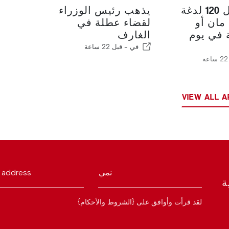
تم تسجيل 120 لدغة
يذهب رئيس الوزراء
ان أو
لقضاء عطلة في
ة في يوم
الغارف
في -
قبل 22 ساعة
VIEW ALL A
نمي
 address
ة
لقد قرأت وأوافق على {الشروط والأحكام}