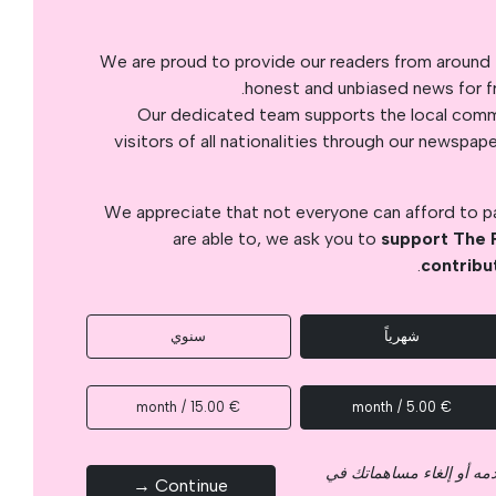
We are proud to provide our readers from around 
honest and unbiased news for fre
Our dedicated team supports the local commu
visitors of all nationalities through our newspap
We appreciate that not everyone can afford to pay
are able to, we ask you to
support The 
.
contribu
شهرياً
سنوي
€ 15.00 / month
€ 5.00 / month
قدمه أو إلغاء مساهماتك في
Continue →