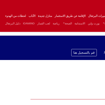
يرات البرتغال
الإقامة عن طريق الاستثمار
منازل جديدة
الآداب
لحظات من الهدوء
بورت واين
الاستدامة
الصحة
رياضة
لعب القمار
IGAMING
دليل البرتغال
قم بالتسجيل هنا