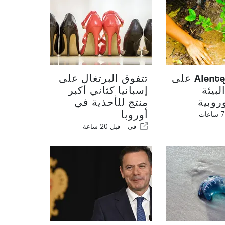
تراهن Alentejo على
تتفوق البرتغال على
لبيئة
إسبانيا كثاني أكبر
روبية
منتج للأحذية في
أوروبا
في -
قبل 20 ساعة