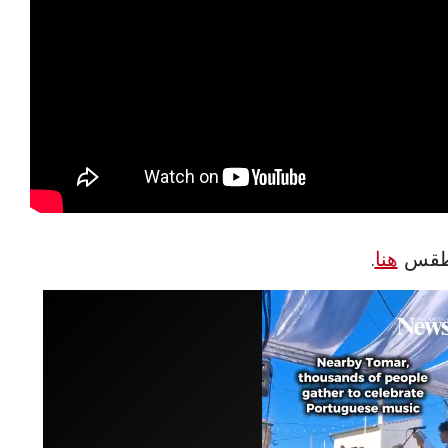
الطقس
هنا
.