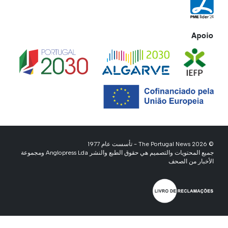
Apoio
© 2026 The Portugal News - تأسست عام 1977
جميع المحتويات والتصميم هي حقوق الطبع والنشر Anglopress Lda ومجموعة
الأخبار من الصحف