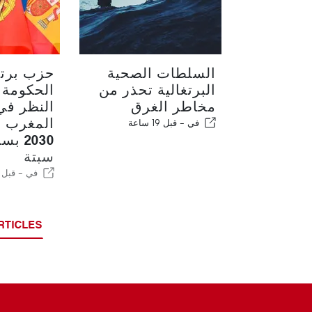
السلطات الصحية
حزب برت
البرتغالية تحذر من
الحكومة 
مخاطر الغرق
النظر في
المغرب ل
في -
قبل 19 ساعة
2030 
سبتة
في -
قبل 19 ساعة
RTICLES