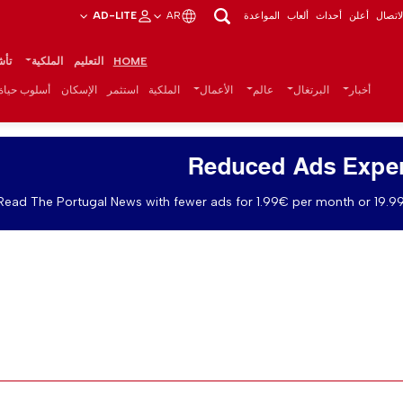
اتصال
أعلن
أحداث
ألعاب
المواعدة
AR
AD-LITE
HOME
التعليم
الملكية
تأش
أخبار
البرتغال
عالم
الأعمال
الملكية
استثمر
الإسكان
أسلوب حياة
Reduced Ads Expe
Read The Portugal News with fewer ads for 1.99€ per month or 19.99