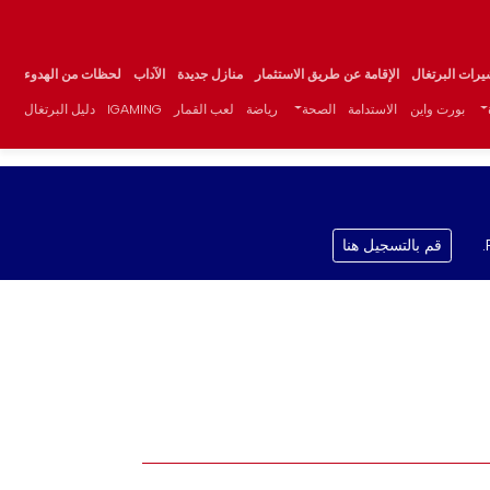
يرات البرتغال
الإقامة عن طريق الاستثمار
منازل جديدة
الآداب
لحظات من الهدوء
بورت واين
الاستدامة
الصحة
رياضة
لعب القمار
IGAMING
دليل البرتغال
قم بالتسجيل هنا