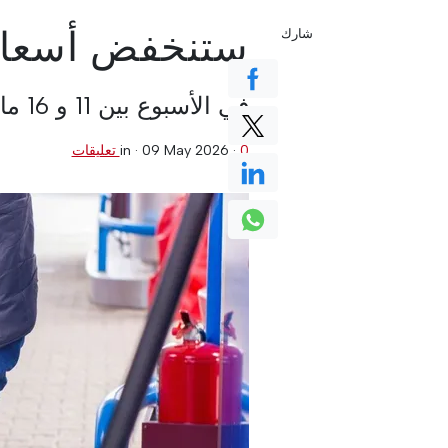
ستنخفض أسعار 
شارك
في الأسبوع بين 11 و 16 مايو، ستنخفض أسعار الديزل والبنزين.
0 تعليقات
·
09 May 2026
in ·