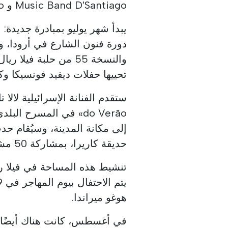
Music Band D'Santiago و Luis Trigacheiro.
يبدأ شهر يوليو بمبادرة جديدة:
دورة فنون الشارع في أرودا، 
تحييها حفلات ديفيد فونسيكا و
حديقة كاريرا، بمشاركة 50 مشاركًا مرتبطين بعلم الخمور وفن الطهو، بهدف
تنشيط هذه المساحة في فيلا ري
هوغو ميراندا.
في أغسطس، كانت هناك أيضًا، 