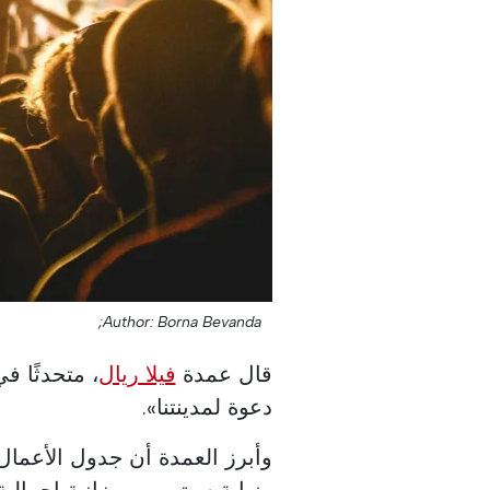
Author: Borna Bevanda;
قال عمدة
فيلا ريال
، متحدثًا ف
دعوة لمدينتنا».
ونهاية سبتمبر، بميزانية إجمالية تبلغ حوا