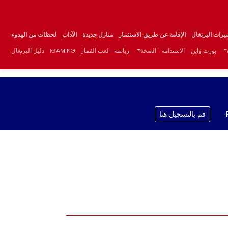
يرات البرتغال
الإقامة عن طريق الاستثمار
منازل جديدة
الآداب
لحظات من الهدوء
بورت واين
الاستدامة
الصحة
رياضة
لعب القمار
IGAMING
دليل البرتغال
قم بالتسجيل هنا