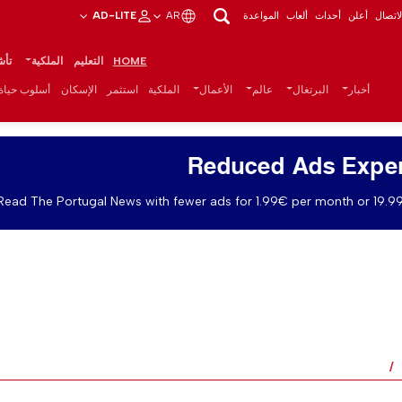
اتصال
أعلن
أحداث
ألعاب
المواعدة
AR
AD-LITE
HOME
التعليم
الملكية
تأش
أخبار
البرتغال
عالم
الأعمال
الملكية
استثمر
الإسكان
أسلوب حياة
Reduced Ads Expe
Read The Portugal News with fewer ads for 1.99€ per month or 19.99