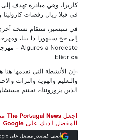
كاريرا، وهي مبادرة تهدف إلى
في فيلا ريال رقصات كارولينا وجرت في o
في سبتمبر، ستقام نسخة أخرى 
Elétrica.
«إن الأنشطة التي نقدمها هنا ه
والتعليم والهوية والتراث والاح
الذين يزوروننا»، تختتم مستشارة
اجعل ws
المفضل لديك على Google
أضف كمصدر مفضل على Google