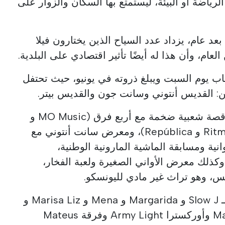
الرياضة أو البيئة، ليستمتع بها السكان والزوار على
بعد عام، يزداد عدد السياح الذين يختارون فيلا
عام، وأن هذا له أيضًا تأثير اقتصادي على البلدية.
ب يوم السبت ويبلغ ذروته في يونيو، حيث تحتفل
ن: القديس أنتوني وسانت جون والقديس بيتر.
يتضمن برنامج الشهر المقبل رقصة شعبية ضخمة مع أربع فرق (MO Music و
Impacto و Ritmo Jovem Banda و República)، ومعرض سانت أنتوني مع
نية ومسابقة الماشية المارونية الوطنية،
وكذلك معرض الأواني الصغيرة ولعبة الفخار،
هايس، وهو تراث غير مادي لليونسكو.
ويشمل أيضًا حفلات موسيقية لـ Slow J و Margarida و Mena و Marisa Liz و
Bié و Manuel Sequeira Basto وأوركسترا Army Light وفرقة Mateus