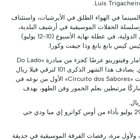
 السينما في الهواء الطلق في الأبرشيات، واستئناف
وسلسلة الحفلات الموسيقية في أرشيف البلدية،
والنسخة 55 من حلبة فيلا ريال الدولية، في عطلة نهاية الأسبوع (10-12 يوليو)
كيس كيس بانغ بانغ وذا جيفت وكورا.
ستقدم الفنانة الإسرائيلية لالا تامار وفيتورينو عرضًا كجزء من مبادرة «Do Lado
do Verão» في المسرح البلدي. يصادف هذا الشهر الذكرى 101 لترقي فيلا ريال
إلى مكانة المدينة، وسيُقام حدث «Circuito dos Sabores» الأول من نوعه في
ال.
يتم الاحتفال بيوم المهاجر في 29 يوليو بأداء من أوس كواترو إي ميا ودي جي
ولأول مرة، رقصات الفرقة الموسيقية في حديقة