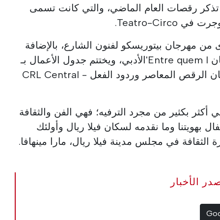
 تذكر رقصات العام الماضي، والتي كانت تسمى
Teatro-Circ.
من مهرجان بيتوريسكو لفنون الشارع، بالإضافة
إلى حج سينهورا دا بينا، ومهرجان Entre quem l'الأدبي، ويختتم جدول الأعمال بـ
Algures a Nordeste - مهرجان الرقص المعاصر وردود الفعل - CRL Central
ي أكثر بكثير من مجرد الترفيه؛ فهي الفن والثقافة
تفال بهويتنا وما نقدمه لسكان فيلا ريال وأولئك
 الثقافة في مجلس مدينة فيلا ريال، مارا مينهافا.
The Portugal Ne مصدر الأخبار