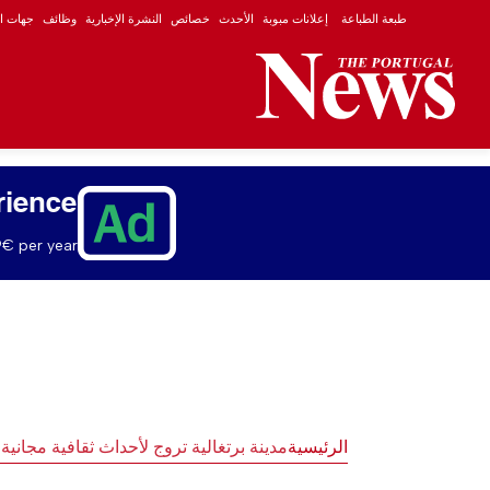
طبعة الطباعة
إعلانات مبوبة
الأحدث
خصائص
النشرة الإخبارية
وظائف
جهات ال
rience
€ per year.
الرئيسية
مدينة برتغالية تروج لأحداث ثقافية مجانية