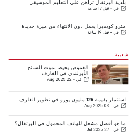
بلدية البرتغال تراهن على التعليم الموسيقي
في -
قبل 17 ساعة
مترو كويمبرا يعمل دون الانتهاء من ميزة جديدة
في -
قبل 19 ساعة
شعبية
الغموض يحيط بموت السائح
الأيرلندي في الغارف
في -
22 Aug 2025
استثمار بقيمة 125 مليون يورو في تطوير الغارف
في -
03 Aug 2025
ما هو أفضل مشغل للهاتف المحمول في البرتغال؟
في -
27 Jul 2025