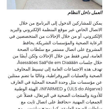
العمل داخل النظام
يمكن للمشاركين الدخول إلى البرنامج من خلال
الاتصال الخاص عبر موقع المنظمة الإلكتروني والبريد
الإلكتروني، أو من خلال الإحالات من المتخصصين في
الرعاية الصحية والمؤسسات الشريكة. يحافظ
المشروع على اتصال مستمر مع سلطات الصحة
العامة، ليس فقط من خلال الإحالات ولكن أيضًا من
خلال جلسات Âsessãóes Saãºde em Diaââân.
تهدف هذه الاجتماعات العامة إلى تبسيط المخاوف
الصحية والعمليات البيروقراطية، وغالبًا ما تضم ممثلين
عن مؤسسات مثل وحدة الصحة المحلية في الغارف
(ULS do Algarve) و INFARMED، الهيئة الوطنية
للأدوية والمنتجات الصحية في البرتغال، فضلاً عن
الجمعيات المهنية. «نحافظ على اتصال ثابت مع
سلطات الصحة العامة»، كما يوضح سانتوس، مع