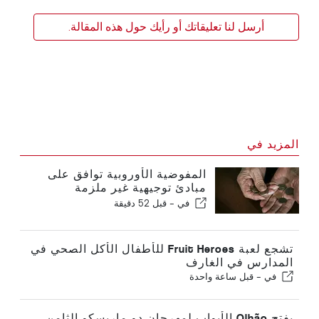
أرسل لنا تعليقاتك أو رأيك حول هذه المقالة.
المزيد في
المفوضية الأوروبية توافق على
مبادئ توجيهية غير ملزمة
لمدخرات التقاعد التكميلية
في -
قبل 52 دقيقة
تشجع لعبة Fruit Heroes للأطفال الأكل الصحي في
المدارس في الغارف
في -
قبل ساعة واحدة
يفتح Olhão الأبواب لمهرجان دو ماريسكو الثامن