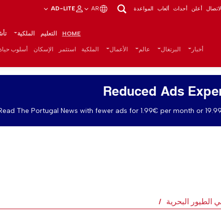
اتصال
أعلن
أحداث
ألعاب
المواعدة
AR
AD-LITE
HOME
التعليم
الملكية
تأش
أخبار
البرتغال
عالم
الأعمال
الملكية
استثمر
الإسكان
أسلوب حياة
Reduced Ads Expe
Read The Portugal News with fewer ads for 1.99€ per month or 19.99
ي الطيور البحرية