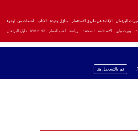
يرات البرتغال
الإقامة عن طريق الاستثمار
منازل جديدة
الآداب
لحظات من الهدوء
بورت واين
الاستدامة
الصحة
رياضة
لعب القمار
IGAMING
دليل البرتغال
قم بالتسجيل هنا