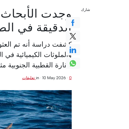
وجدت الأبحاث ال
شارك
الدقيقة في الط
كشفت دراسة أنه تم العثور 
والملوثات الكيميائية في ا
القارة القطبية الجنوبية مث
0 تعليقات
·
10 May 2026
in ·