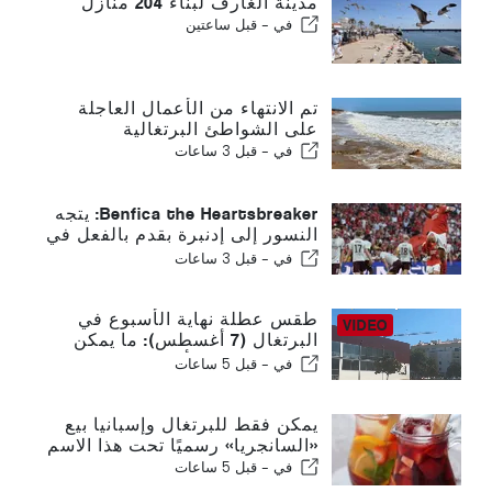
مدينة الغارف لبناء 204 منازل
في -
قبل ساعتين
تم الانتهاء من الأعمال العاجلة
على الشواطئ البرتغالية
في -
قبل 3 ساعات
Benfica the Heartsbreaker: يتجه
النسور إلى إدنبرة بقدم بالفعل في
المرحلة التالية
في -
قبل 3 ساعات
طقس عطلة نهاية الأسبوع في
البرتغال (7 أغسطس): ما يمكن
توقعه في جميع أنحاء البرتغال في
في -
قبل 5 ساعات
عطلة نهاية الأسبوع
يمكن فقط للبرتغال وإسبانيا بيع
«السانجريا» رسميًا تحت هذا الاسم
في -
قبل 5 ساعات