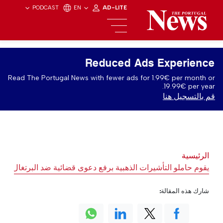
PODCAST
EN
AD-LITE
Reduced Ads Experience
Read The Portugal News with fewer ads for 1.99€ per month or
19.99€ per year.
قم بالتسجيل هنا
الرئيسية
يقوم حاملو التأشيرات الذهبية برفع دعوى قضائية ضد البرتغال بشأ
شارك هذه المقالة: