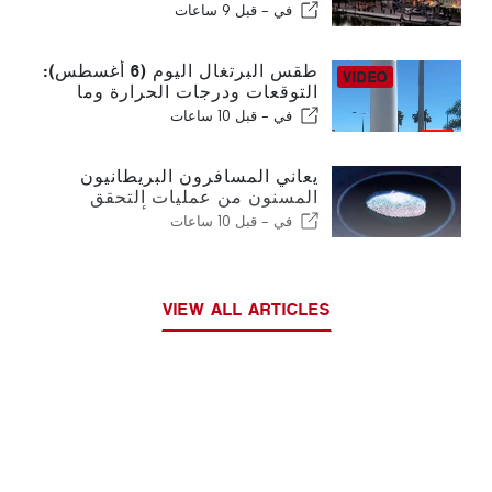
البرتغال في أقل من أسبوع
في -
قبل 9 ساعات
طقس البرتغال اليوم (6 أغسطس):
التوقعات ودرجات الحرارة وما
يمكن توقعه
في -
قبل 10 ساعات
يعاني المسافرون البريطانيون
المسنون من عمليات التحقق
الجديدة من بصمات الأصابع في
في -
قبل 10 ساعات
الاتحاد الأوروبي
VIEW ALL ARTICLES