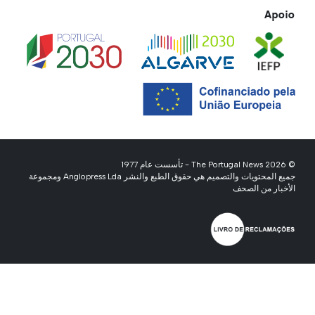
Apoio
© 2026 The Portugal News - تأسست عام 1977
جميع المحتويات والتصميم هي حقوق الطبع والنشر Anglopress Lda ومجموعة
الأخبار من الصحف