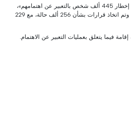
في المجموع، وفقًا للوزير، «تم إخطار 445 ألف شخص بالتعبير عن اهتمامهم»،
ومن بينهم «تم إبلاغ 264 ألفًا»، وتم اتخاذ قرارات بشأن 256 ألف حالة، مع 229