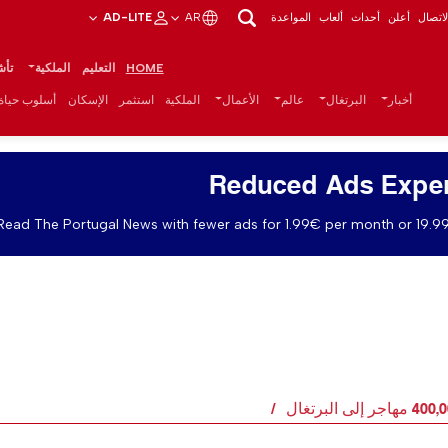
اتصال
أعلن
أحداث
ألعاب
المواعدة
AR
AD-LITE
HOME
التعليم
الملكية
تأش
أخبار
البرتغال
عالم
الأعمال
الملكية
استثمر
الإسكان
أسلوب حياة
Reduced Ads Expe
Read The Portugal News with fewer ads for 1.99€ per month or 19.99