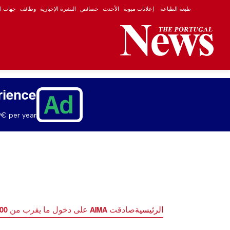
طبعة الطباعة
إعلانات مبوبة
الأحدث
خصائص
النشرة الإخبارية
وظائف
جهات ال
rience
€ per year.
الرئيسية
صادقت AIMA على دخول ما يقرب من 400,000 مهاجر إلى البرتغال