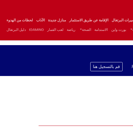
يرات البرتغال
الإقامة عن طريق الاستثمار
منازل جديدة
الآداب
لحظات من الهدوء
بورت واين
الاستدامة
الصحة
رياضة
لعب القمار
IGAMING
دليل البرتغال
قم بالتسجيل هنا