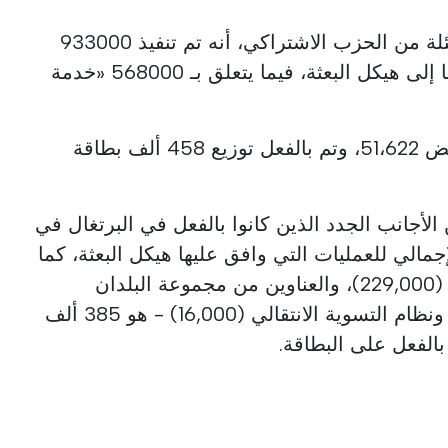
وأوضح المسؤول، ردًا على أسئلة من الحزب الاشتراكي، أنه تم تنفيذ 933000
إخطار بالعمليات المعلقة ونقلها إلى هيكل البعثة، فيما يتعلق بـ 568000 «خدمة
تم اتخاذ 525000 قرار، مع رفض 51،622، وتم بالفعل توزيع 458 ألف بطاقة
 الأجانب الجدد الذين كانوا بالفعل في البرتغال في
 فإن العدد الإجمالي للعمليات التي وافق عليها هيكل البعثة، كما
سجلها لوسا - عبارات الاهتمام (229,000)، والعناوين من مجموعة البلدان
الناطقة بالبرتغالية (140,000)، ونظام التسوية الانتقالي (16,000) - هو 385 ألف