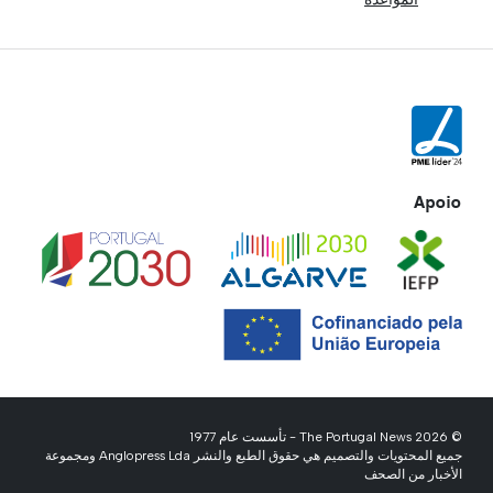
Apoio
© 2026 The Portugal News - تأسست عام 1977
جميع المحتويات والتصميم هي حقوق الطبع والنشر Anglopress Lda ومجموعة
الأخبار من الصحف