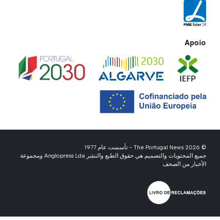
Apoio
© 2026 The Portugal News - تأسست عام 1977
جميع المحتويات والتصميم هي حقوق الطبع والنشر Anglopress Lda ومجموعة
الأخبار من الصحف