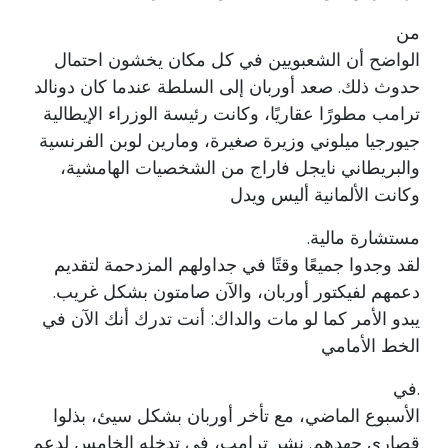
من
الواضح أن الشعبويين في كل مكان يخشون احتمال
حدوث ذلك. صعد أوربان إلى السلطة عندما كان دونالد
ترامب مطورًا عقاريًا، وكانت رئيسة الوزراء الإيطالية
جيورجيا ميلوني وزيرة صغيرة، ومارين لوبن الفرنسية
والبريطاني نايجل فاراج من الشخصيات الهامشية،
وكانت الألمانية أليس ويدل
مستشارة مالية.
لقد وجدوا جميعًا وقتًا في جداولهم المزدحمة لتقديم
دعمهم لفيكتور أوربان، والآن صامتون بشكل غريب.
يبدو الأمر كما لو مات والداك: أنت تدرك أنك الآن في
الخط الأمامي
.في
الأسبوع الماضي، مع تأخر أوربان بشكل سيئ، بذلوا
قصارى جهدهم. نشر ترامب، في تدخله الخامس لدعم