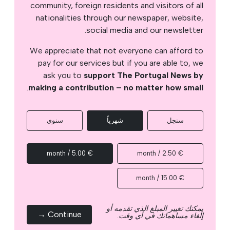
community, foreign residents and visitors of all
nationalities through our newspaper, website,
social media and our newsletter.
We appreciate that not everyone can afford to
pay for our services but if you are able to, we
ask you to
support The Portugal News by
.
making a contribution – no matter how small
سنجل
شهرياً
سنوي
€ 5.00 / month
€ 2.50 / month
€ 15.00 / month
يمكنك تغيير المبلغ الذي تقدمه أو
Continue →
إلغاء مساهماتك في أي وقت.