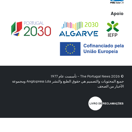
Apoio
© 2026 The Portugal News - تأسست عام 1977
جميع المحتويات والتصميم هي حقوق الطبع والنشر Anglopress Lda ومجموعة
الأخبار من الصحف