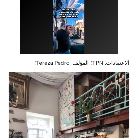
الاعتمادات: TPN؛ المؤلف: Tereza Pedro؛