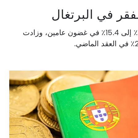
قر في البرتغال
انخفض خطر الفقر من 17٪ إلى 15.4٪ في غضون عامين، وزادت