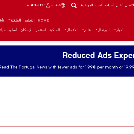
اتصال
أعلن
أحداث
ألعاب
المواعدة
AR
AD-LITE
HOME
التعليم
الملكية
تأش
أخبار
البرتغال
عالم
الأعمال
الملكية
استثمر
الإسكان
أسلوب حياة
Reduced Ads Expe
Read The Portugal News with fewer ads for 1.99€ per month or 19.99