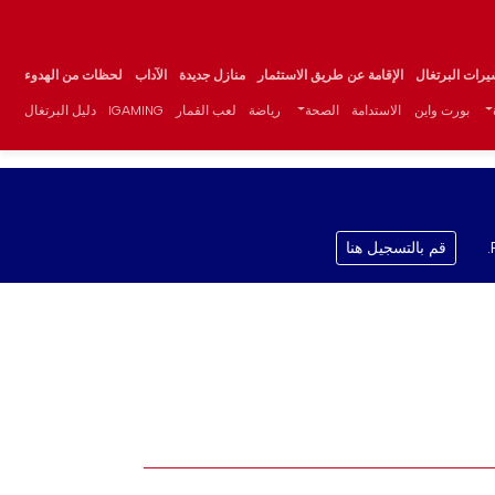
يرات البرتغال
الإقامة عن طريق الاستثمار
منازل جديدة
الآداب
لحظات من الهدوء
بورت واين
الاستدامة
الصحة
رياضة
لعب القمار
IGAMING
دليل البرتغال
قم بالتسجيل هنا