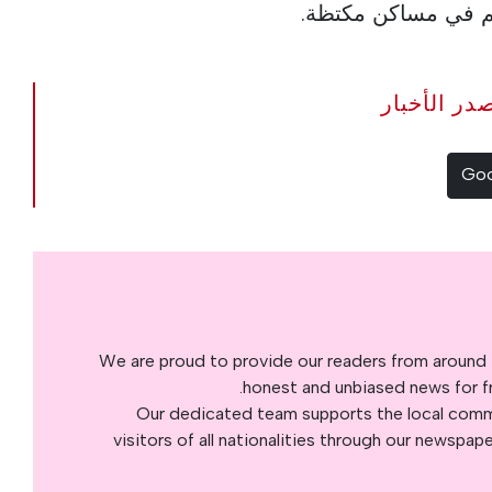
هم في مساكن مكتظة.
The Portugal Ne مصدر الأخبار
We are proud to provide our readers from around 
honest and unbiased news for fre
Our dedicated team supports the local commu
visitors of all nationalities through our newspap