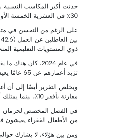
حدثت أكبر المكاسب النسبية ب
30٪ في العشرية الخمسة الأولى من التوزيع.
على الرغم من التحسن في متو
ذوي المستويات التعليمية المن
تزيد أعمارهم عن 65 عامًا يعيشون في فقر.
مقارنة بأفقر 10٪، بينما يمتلك أغنى 25٪ 46.5٪ من الدخل القومي.
من الأطفال الفقراء يعيشون في
ومن بين هؤلاء، لا يشارك حوالي