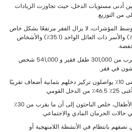
ين أدنى مستويات الدخل، حيث تجاوزت الزيادات
سط المؤشرات، لا يزال الفقر مرتفعًا بشكل خاص
بين العاطلين عن العمل (42.6٪) والأسر ذات العائل الواحد (35.1٪) والأشخاص
خفضة.
في عام 2024، كان هناك ما يقرب من 301,000 طفل فقير و 541,000 شخص
ويخلص التقرير أيضًا إلى أن أغنى 10٪ يواصلون تركيز دخلهم بثمانية أضعاف تقريبًا
في الفصل المخصص لحرمان الأطفال، خلص الباحثون إلى أن ما يقرب من 30٪
 حالات الحرمان المادي والاجتماعي.
 نصفهم بانتظام في الأنشطة اللامنهجية أو