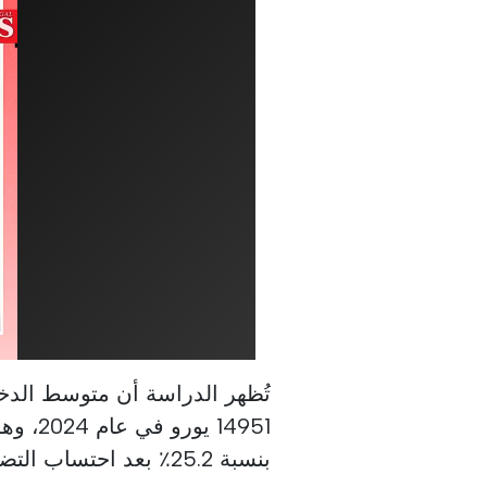
14951 
بنسبة 25.2٪ بعد احتساب التضخم.