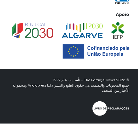
Apoio
© 2026 The Portugal News - تأسست عام 1977
جميع المحتويات والتصميم هي حقوق الطبع والنشر Anglopress Lda ومجموعة
الأخبار من الصحف