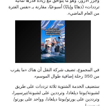
وجزر الأزور، وهو ما يتوافق مع زيادة قدرها ثمانية
ترددات» (ذهابًا وإيابًا) أسبوعيًا، مقارنة بـ «نفس الفترة
من العام الماضي».
في المجموع، تضيف شركة النقل أن هناك «ما يقرب
من 350 رحلة إضافية طوال الموسم».
ستضيف الخدمة الشتوية ثلاثة ترددات على طريق
لشبونة/بونتا ديلغادا، وترددين على لشبونة/تيرسييرا،
وترددين على بورتو/بونتا ديلغادا، وواحد على بورتو/
تيرسييرا.