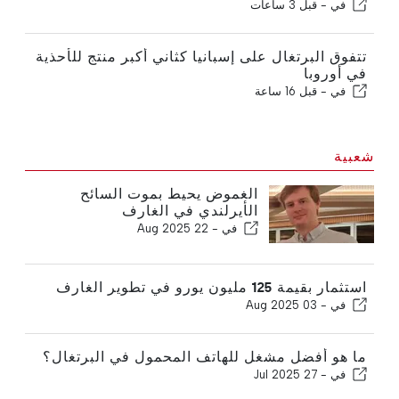
في -
قبل 3 ساعات
تتفوق البرتغال على إسبانيا كثاني أكبر منتج للأحذية
في أوروبا
في -
قبل 16 ساعة
شعبية
الغموض يحيط بموت السائح
الأيرلندي في الغارف
في -
22 Aug 2025
استثمار بقيمة 125 مليون يورو في تطوير الغارف
في -
03 Aug 2025
ما هو أفضل مشغل للهاتف المحمول في البرتغال؟
في -
27 Jul 2025