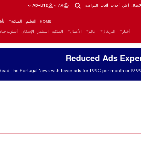
اتصال
أعلن
أحداث
ألعاب
المواعدة
AR
AD-LITE
HOME
التعليم
الملكية
تأش
أخبار
البرتغال
عالم
الأعمال
الملكية
استثمر
الإسكان
أسلوب حياة
Reduced Ads Expe
Read The Portugal News with fewer ads for 1.99€ per month or 19.99