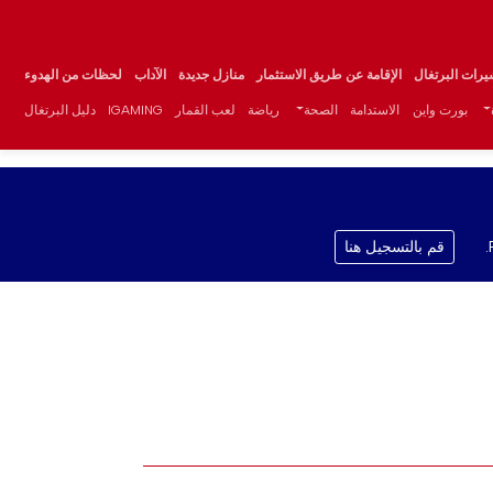
يرات البرتغال
الإقامة عن طريق الاستثمار
منازل جديدة
الآداب
لحظات من الهدوء
بورت واين
الاستدامة
الصحة
رياضة
لعب القمار
IGAMING
دليل البرتغال
قم بالتسجيل هنا