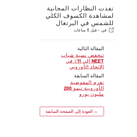
نفدت النظارات المجانية
لمشاهدة الكسوف الكلي
للشمس في البرتغال
في -
قبل 8 ساعات
المقالة التالية
تنخفض نسبة شباب
NEET إلى 11٪ في
الاتحاد الأوروبي
المقالة السابقة
تغرم المفوضية
الأوروبية تيمو 200
مليون يورو
← العودة إلى الصفحة السابقة