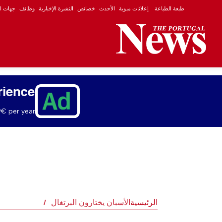
طبعة الطباعة
إعلانات مبوبة
الأحدث
خصائص
النشرة الإخبارية
وظائف
جهات ال
rience
€ per year.
الرئيسية
الأسبان يختارون البرتغال