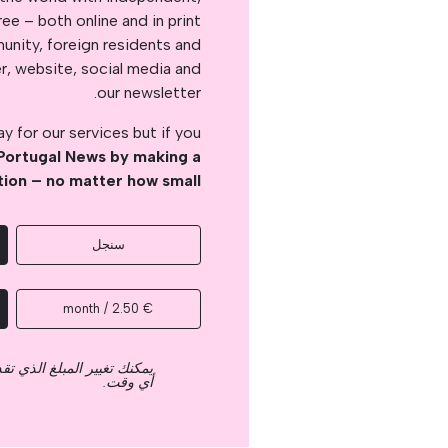
e – both online and in print.
nity, foreign residents and
er, website, social media and
our newsletter.
 for our services but if you
Portugal News by making a
tion – no matter how small
سنجل
€ 2.50 / month
يمكنك تغيير المبلغ الذي ت
أي وقت.