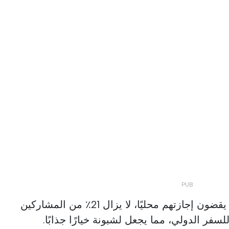
في حين أن العديد من الإسبان يقضون إجازتهم محليًا، لا يزال 21٪ من المشاركين
سفر الدولي، مما يجعل لشبونة خيارًا جذابًا.