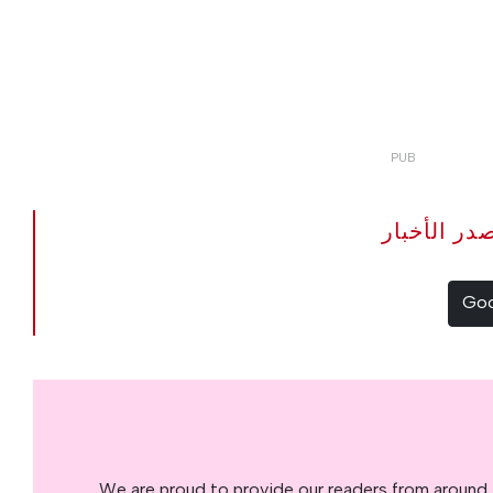
The Portugal Ne مصدر الأخبار
We are proud to provide our readers from around 