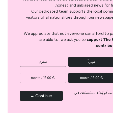
honest and unbiased news for fre
Our dedicated team supports the local commu
visitors of all nationalities through our newspap
We appreciate that not everyone can afford to pay
are able to, we ask you to
support The 
.
contribu
شهرياً
سنوي
€ 15.00 / month
€ 5.00 / month
قدمه أو إلغاء مساهماتك في
Continue →