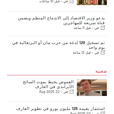
في -
قبل 10 ساعات
يدعو وزير الاقتصاد إلى الاندماج المنظم ويضمن
قناة سريعة للمهاجرين
في -
قبل 11 ساعة
تم تسجيل 120 لدغة من حرب مان أو البرتغالية في
يوم واحد
في -
قبل 12 ساعة
شعبية
الغموض يحيط بموت السائح
الأيرلندي في الغارف
في -
22 Aug 2025
استثمار بقيمة 125 مليون يورو في تطوير الغارف
في -
03 Aug 2025