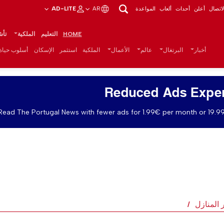
اتصال
أعلن
أحداث
ألعاب
المواعدة
AR
AD-LITE
HOME
التعليم
الملكية
تأش
أخبار
البرتغال
عالم
الأعمال
الملكية
استثمر
الإسكان
أسلوب حياة
Reduced Ads Expe
Read The Portugal News with fewer ads for 1.99€ per month or 19.99
 المنازل