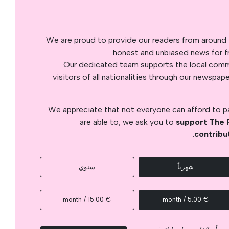
We are proud to provide our readers from around 
honest and unbiased news for fre
Our dedicated team supports the local commu
visitors of all nationalities through our newspap
We appreciate that not everyone can afford to pay
are able to, we ask you to
support The 
.
contribu
شهرياً
سنوي
€ 15.00 / month
€ 5.00 / month