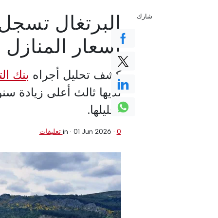
البرتغال تسجل 
شارك
أسعار المنازل
كشف تحليل أجراه
بنك ال
تحليلها.
0 تعليقات
·
01 Jun 2026
in ·