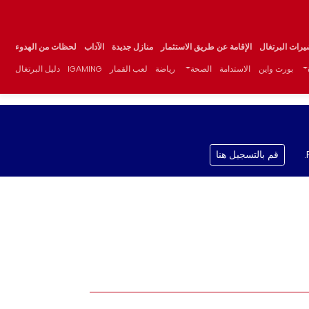
يرات البرتغال
الإقامة عن طريق الاستثمار
منازل جديدة
الآداب
لحظات من الهدوء
بورت واين
الاستدامة
الصحة
رياضة
لعب القمار
IGAMING
دليل البرتغال
قم بالتسجيل هنا