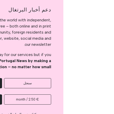
دعم أخبار البرتغال
the world with independent,
e – both online and in print.
nity, foreign residents and
er, website, social media and
our newsletter.
 for our services but if you
Portugal News by making a
tion – no matter how small
سنجل
€ 2.50 / month